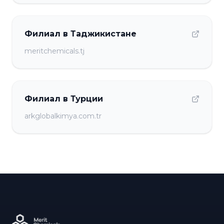
Филиал в Таджикистане
meritchemicals.tj
Филиал в Турции
arkglobalkimya.com.tr