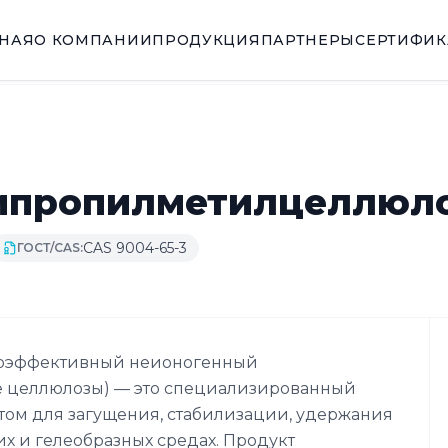
ВНАЯ
О КОМПАНИИ
ПРОДУКЦИЯ
ПАРТНЕРЫ
СЕРТИФИ
ипропилметилцеллюло
CAS 9004-65-3
ГОСТ/CAS:
коэффективный неионогенный
 целлюлозы) — это специализированный
ом для загущения, стабилизации, удержания
х и гелеобразных средах. Продукт