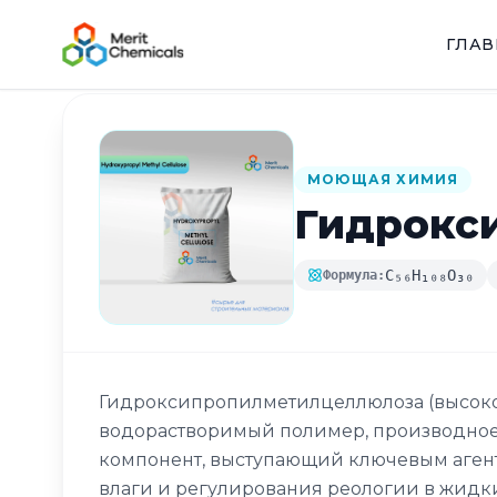
ГЛА
Назад в каталог
МОЮЩАЯ ХИМИЯ
Гидрокс
C₅₆H₁₀₈O₃₀
Формула:
Гидроксипропилметилцеллюлоза (высо
водорастворимый полимер, производное
компонент, выступающий ключевым агент
влаги и регулирования реологии в жидки