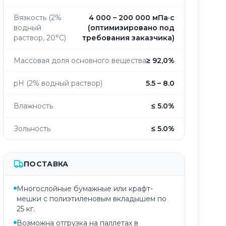
Вязкость (2%
4 000 – 200 000 мПа·с
водный
(оптимизировано под
раствор, 20°C)
требования заказчика)
Массовая доля основного вещества
≥ 92,0%
pH (2% водный раствор)
5.5 – 8.0
Влажность
≤ 5.0%
Зольность
≤ 5.0%
ПОСТАВКА
Многослойные бумажные или крафт-
мешки с полиэтиленовым вкладышем по
25 кг.
Возможна отгрузка на паллетах в