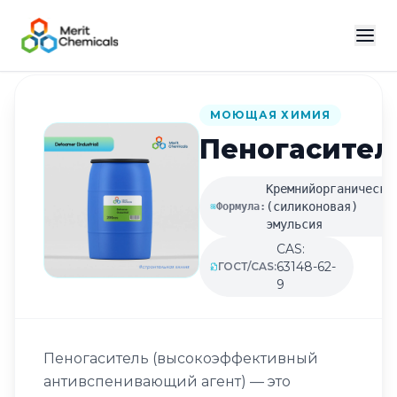
Назад в каталог
МОЮЩАЯ ХИМИЯ
Пеногасител
Кремнийорганическа
(силиконовая)
Формула:
эмульсия
CAS:
63148-62-
ГОСТ/CAS:
9
Пеногаситель (высокоэффективный
антивспенивающий агент) — это