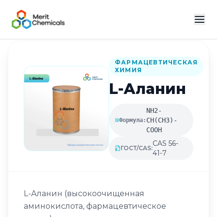
Назад в каталог
ФАРМАЦЕВТИЧЕСКАЯ
ХИМИЯ
L-Аланин
NH2-
СH(СН3)-
Формула:
СООН
CAS 56-
ГОСТ/CAS:
41-7
L-Аланин (высокоочищенная
аминокислота, фармацевтическое