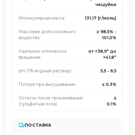
чешуйки
Молекулярная масса
131,17 {г/моль}
Массовая доля основного
≥ 98,5% -
вещества
101,0%
Удельное оптическое
от +38,9° до
вращение
+41,8°
pH (1% водный раствор)
5,5 - 6,5
Потеря при высушивании
≤ 0.3%
Остаток после прокаливания
≤
(сульфатная зола)
0.1%
ПОСТАВКА