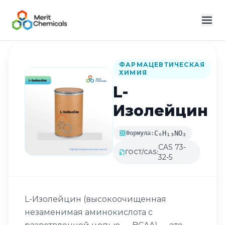
Назад в каталог
ФАРМАЦЕВТИЧЕСКАЯ
ХИМИЯ
L-
Изолейцин
C₆H₁₃NO₂
Формула:
CAS 73-
ГОСТ/CAS:
32-5
L-Изолейцин (высокоочищенная
незаменимая аминокислота с