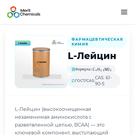
Назад в каталог
ФАРМАЦЕВТИЧЕСКАЯ
ХИМИЯ
L-Лейцин
C₆H₁₃NO₂
Формула:
CAS: 61-
ГОСТ/CAS:
90-5
L-Лейцин (высокоочищенная
незаменимая аминокислота с
разветвленной цепью, BCAA) — это
ключевой компонент, выступающий