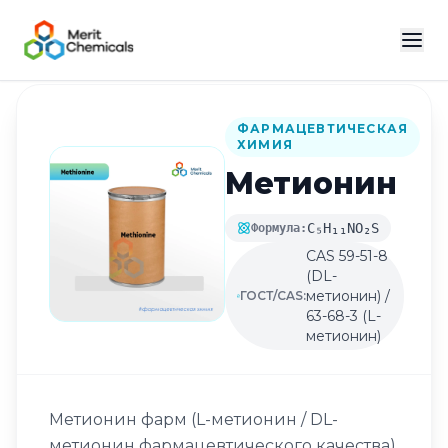
Назад в каталог
ФАРМАЦЕВТИЧЕСКАЯ
ХИМИЯ
Метионин
C₅H₁₁NO₂S
Формула:
CAS 59-51-8
(DL-
метионин) /
ГОСТ/CAS:
63-68-3 (L-
метионин)
Метионин фарм (L-метионин / DL-
метионин фармацевтического качества)