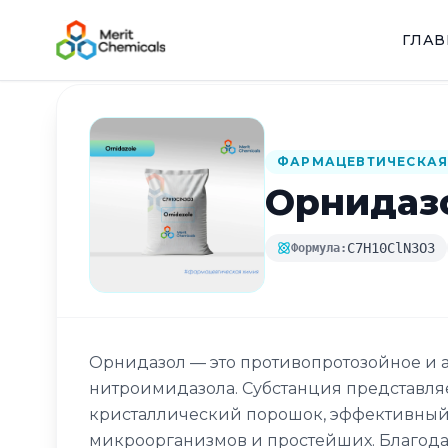
ГЛА
Назад в каталог
ФАРМАЦЕВТИЧЕСКАЯ
Орнидаз
C7H10ClN3O3
Формула:
Орнидазол — это противопротозойное и а
нитроимидазола. Субстанция представля
кристаллический порошок, эффективный
микроорганизмов и простейших. Благода