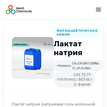
Назад в каталог
ФАРМАЦЕВТИЧЕСКАЯ
ХИМИЯ
Лактат
натрия
CH₃CH(OH)COONa
Формула:
(C₃H₅O₃Na)
CAS 72-17-
3 / 867-56-1
ГОСТ/CAS:
(L-форма)
Лактат натрия (натриевая соль молочной