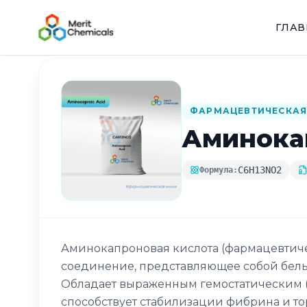
ГЛА
Назад в каталог
ФАРМАЦЕВТИЧЕСКАЯ
Аминока
C6H13NO2
Формула:
Аминокапроновая кислота (фармацевтиче
соединение, представляющее собой белы
Обладает выраженным гемостатическим 
способствует стабилизации фибрина и т