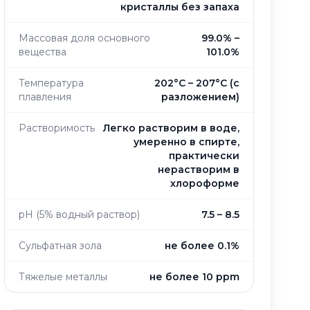
кристаллы без запаха
Массовая доля основного
99.0% –
вещества
101.0%
Температура
202°C – 207°C (с
плавления
разложением)
Растворимость
Легко растворим в воде,
умеренно в спирте,
практически
нерастворим в
хлороформе
pH (5% водный раствор)
7.5 – 8.5
Сульфатная зола
не более 0.1%
Тяжелые металлы
не более 10 ppm