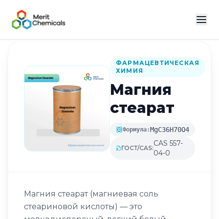
Назад в каталог
ФАРМАЦЕВТИЧЕСКАЯ
ХИМИЯ
Магния
стеарат
MgC36H70O4
Формула:
CAS 557-
ГОСТ/CAS:
04-0
Магния стеарат (магниевая соль
стеариновой кислоты) — это