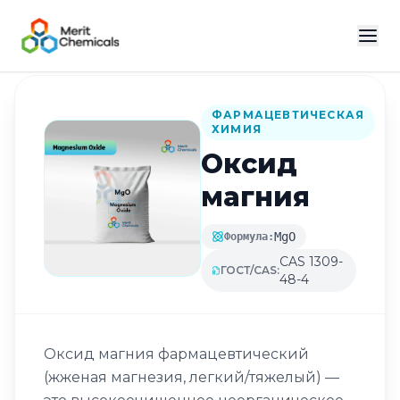
Назад в каталог
ФАРМАЦЕВТИЧЕСКАЯ
ХИМИЯ
Оксид
магния
MgO
Формула:
CAS 1309-
ГОСТ/CAS:
48-4
Оксид магния фармацевтический
(жженая магнезия, легкий/тяжелый) —