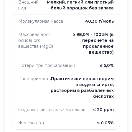
Внешний
Мелкий, легкий или плотный
вид
белый порошок без запаха
Молекулярная масса
40,30 г/моль
Массовая доля
≥ 98,0% - 100,5% (в
основного
пересчете на
вещества (MgO)
прокаленное
вещество)
Потери при прокаливании
≤ 5,0%
Растворимость
Практически нерастворим
в воде и спирте;
растворим в разбавленных
кислотах
Содержание тяжелых металлов
≤ 20 ppm
Железо (Fe)
≤ 0.05%