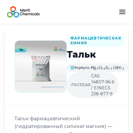
Назад в каталог
ФАРМАЦЕВТИЧЕСКАЯ
ХИМИЯ
Тальк
Mg₃Si₄O₁₀(OH)₂
Формула:
CAS
14807-96-6
ГОСТ/CAS:
/ EINECS
238-877-9
Тальк фармацевтический
(гидратированный силикат магния) —