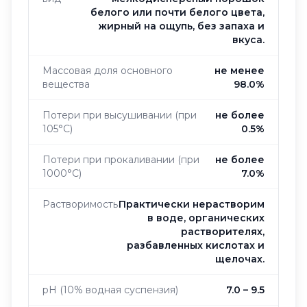
белого или почти белого цвета,
жирный на ощупь, без запаха и
вкуса.
Массовая доля основного
не менее
вещества
98.0%
Потери при высушивании (при
не более
105°C)
0.5%
Потери при прокаливании (при
не более
1000°C)
7.0%
Растворимость
Практически нерастворим
в воде, органических
растворителях,
разбавленных кислотах и
щелочах.
pH (10% водная суспензия)
7.0 – 9.5