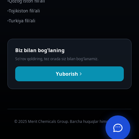
Qozog'iston fili'ali
Tojikiston fili'ali
Turkiya fili'ali
Biz bilan bog'laning
So'rov qoldiring, tez orada siz bilan bog'lanamiz.
Yuborish
© 2025 Merit Chemicals Group. Barcha huquqlar himoyalangan.