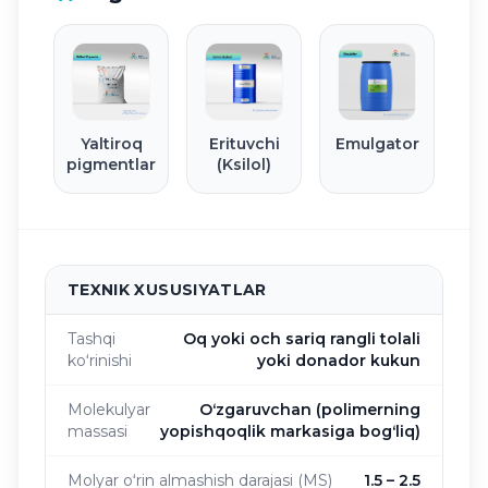
Yaltiroq
Erituvchi
Emulgator
pigmentlar
(Ksilol)
TEXNIK XUSUSIYATLAR
Tashqi
Oq yoki och sariq rangli tolali
koʻrinishi
yoki donador kukun
Molekulyar
Oʻzgaruvchan (polimerning
massasi
yopishqoqlik markasiga bogʻliq)
Molyar oʻrin almashish darajasi (MS)
1.5 – 2.5