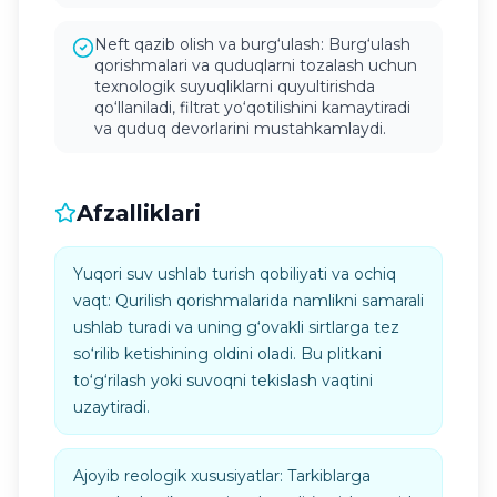
Neft qazib olish va burg‘ulash: Burg‘ulash
qorishmalari va quduqlarni tozalash uchun
texnologik suyuqliklarni quyultirishda
qo‘llaniladi, filtrat yo‘qotilishini kamaytiradi
va quduq devorlarini mustahkamlaydi.
Afzalliklari
Yuqori suv ushlab turish qobiliyati va ochiq
vaqt: Qurilish qorishmalarida namlikni samarali
ushlab turadi va uning g‘ovakli sirtlarga tez
so‘rilib ketishining oldini oladi. Bu plitkani
to‘g‘rilash yoki suvoqni tekislash vaqtini
uzaytiradi.
Ajoyib reologik xususiyatlar: Tarkiblarga