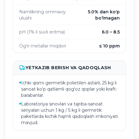
Namlikning ommaviy
5.0% dan koʻp
ulushi
boʻlmagan
pH (1% li suvli eritma)
6.0 – 8.5
Ogʻir metallar miqdori
≤ 10 ppm
YETKAZIB BERISH VA QADOQLASH
Ichki qismi germetik polietilen astarli, 25 kg li
sanoat koʻp qatlamli qogʻoz qoplar yoki kraft-
barabanlar.
Laboratoriya sinovlari va tajriba-sanoat
seriyalari uchun 1 kg / 5 kg li germetik
paketlarda kichik hajmli qadoqlash imkoniyati
mavjud.