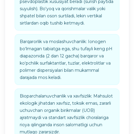
psevdoplastik xususiyat beradi (surish paytida
suyulish). Bo‘yoq va qorishmalar valik yoki
shpatel bilan oson surtiladi, lekin vertikal
sirtlardan oqib tushib ketmaydi.
Barqarorlik va moslashuvchanlik: Ionogen
bo‘lmagan tabiatga ega, shu tufayli keng pH
diapazonida (2 dan 12 gacha) barqaror va
ko‘pchilik surfaktantlar, tuzlar, elektrolitlar va
polimer dispersiyalari bilan mukammal
darajada mos keladi.
Bioparchalanuvchanlik va xavfsizlik: Mahsulot
ekologik jihatdan xavfsiz, toksik emas, zararli
uchuvchan organik birikmalar (UOB)
ajratmaydi va standart xavfsizlik choralariga
rioya qilinganda inson salomatligi uchun
mutlaqo zararsizdir.