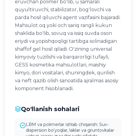
eruvchan polimer boʻlib, u samarali
quyultiruvchi, stabilizator, bogʻlovchi va
parda hosil qiluvchi agent vazifasini bajaradi.
Mahsulot oq yoki och sariq rangli kukun
shaklida boʻlib, sovuq va issiq suvda oson
eriydi va yopishqoqligi tartibga solinadigan
shaffof gel hosil qiladi. Oʻzining universal
kimyoviy tuzilishi va barqarorligi tufayli,
GESS kosmetika mahsulotlari, maishiy
kimyo, dori vositalari, shuningdek, qurilish
va neft qazib olish sanoatida ajralmas asosiy
komponent hisoblanadi.
Qo'llanish sohalari
LBM va polimerlar ishlab chiqarish: Suv-
dispersion bo‘yoqlar, laklar va gruntovkalar