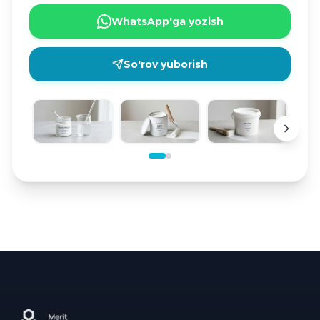
WhatsApp'ga yozish
So'rov yuborish