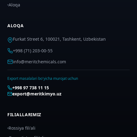
Aloqa
ALOQA
Furkat Street 6, 100021, Tashkent, Uzbekistan
+998 (71) 203-00-55
info@meritchemicals.com
Export masalalari bo'yicha murojat uchun
+998 97 738 11 15
export@meritkimyo.uz
FILIALLARIMIZ
Rossiya fili'ali