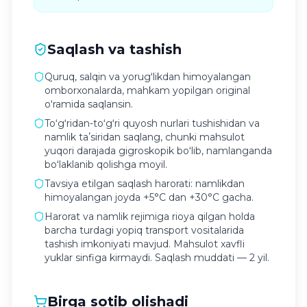
Saqlash va tashish
Quruq, salqin va yorugʻlikdan himoyalangan
omborxonalarda, mahkam yopilgan original
oʻramida saqlansin.
Toʻgʻridan-toʻgʻri quyosh nurlari tushishidan va
namlik taʼsiridan saqlang, chunki mahsulot
yuqori darajada gigroskopik boʻlib, namlanganda
boʻlaklanib qolishga moyil.
Tavsiya etilgan saqlash harorati: namlikdan
himoyalangan joyda +5°C dan +30°C gacha.
Harorat va namlik rejimiga rioya qilgan holda
barcha turdagi yopiq transport vositalarida
tashish imkoniyati mavjud. Mahsulot xavfli
yuklar sinfiga kirmaydi. Saqlash muddati — 2 yil.
Birga sotib olishadi