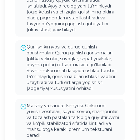
uchun asosiy quyultiruvchi sifatida
ishlatiladi. Ajoyib reologiyani ta’minlaydi
(oqib ketish va chiziqlar qolishining oldini
oladi), pigmentlarni stabillashtiradi va
tayyor bo‘yoqning qoplash qobiliyatini
(ukrivistost) yaxshilaydi.
Qurilish kimyosi va quruq qurilish
qorishmalari: Quruq qurilish qorishmalari
(plitka yelimlar, suvoqlar, shpatlyovkalar,
quyma pollar) retsepturasida qo‘llaniladi.
Suvni mukammal darajada ushlab turishni
ta’minlaydi, qorishma bilan ishlash vaqtini
uzaytiradi va turli sirtlarga yopishish
(adgeziya) xususiyatini oshiradi.
Maishiy va sanoat kimyosi: Gelsimon
yuvish vositalari, suyuq sovun, shampunlar
va tozalash pastalari tarkibiga quyultiruvchi
va ko‘pik stabilizatori sifatida kiritiladi va
mahsulotga kerakli premium teksturani
beradi.