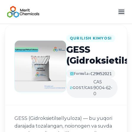
Katalogga qaytish
QURILISH KIMYOSI
GESS
(Gidroksietils
C29H52O21
Formula:
CAS
9004-62-
GOST/CAS:
0
GESS (Gidroksietilsellyuloza) — bu yuqori
darajada tozalangan, noionogen va suvda