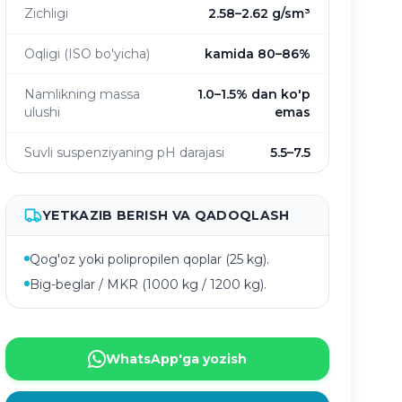
Zichligi
2.58–2.62 g/sm³
Oqligi (ISO bo'yicha)
kamida 80–86%
Namlikning massa
1.0–1.5% dan ko'p
ulushi
emas
Suvli suspenziyaning pH darajasi
5.5–7.5
YETKAZIB BERISH VA QADOQLASH
Qog'oz yoki polipropilen qoplar (25 kg).
Big-beglar / MKR (1000 kg / 1200 kg).
WhatsApp'ga yozish