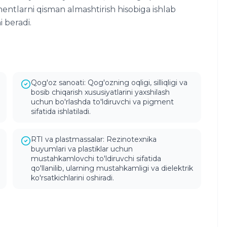
entlarni qisman almashtirish hisobiga ishlab
 beradi.
Qog'oz sanoati: Qog'ozning oqligi, silliqligi va
bosib chiqarish xususiyatlarini yaxshilash
uchun bo'rlashda to'ldiruvchi va pigment
sifatida ishlatiladi.
RTI va plastmassalar: Rezinotexnika
buyumlari va plastiklar uchun
mustahkamlovchi to'ldiruvchi sifatida
qo'llanilib, ularning mustahkamligi va dielektrik
ko'rsatkichlarini oshiradi.