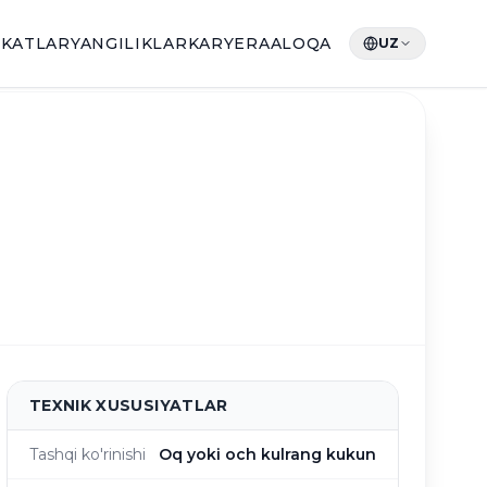
IKATLAR
YANGILIKLAR
KARYERA
ALOQA
UZ
TEXNIK XUSUSIYATLAR
Tashqi ko'rinishi
Oq yoki och kulrang kukun