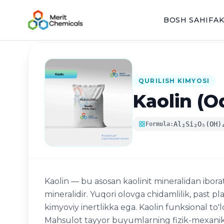
BOSH SAHIFA
K
Katalogga qaytish
QURILISH KIMYOSI
Kaolin (O
Al₂Si₂O₅(OH)
Formula:
Kaolin — bu asosan kaolinit mineralidan iborat b
mineralidir. Yuqori olovga chidamlilik, past p
kimyoviy inertlikka ega. Kaolin funksional to'
Mahsulot tayyor buyumlarning fizik-mexanik x