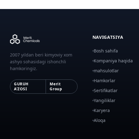
NAVIGATSIYA
Bosh sahifa
2007 yildan beri kimyoviy xom
Kompaniya haqida
ashyo sohasidagi ishonchli
hamkoringiz.
mahsulotlar
Hamkorlar
GURUH
Merit
A'ZOSI
Group
Sertifikatlar
Yangiliklar
Karyera
Aloqa