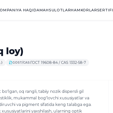
OMPANIYA HAQIDA
MAHSULOTLAR
HAMKORLAR
SERTIF
q loy)
ГОСТ 19608-84 / CAS 1332-58-7
₄)
GOST/CAS:
o'lgan, oq rangli, tabiiy nozik dispersli gil
lastiklik, mukammal bog'lovchi xususiyatlar va
ldiruvchi va pigment sifatida keng talabga ega.
ususiyatlarini yaxshilash, ularning optik