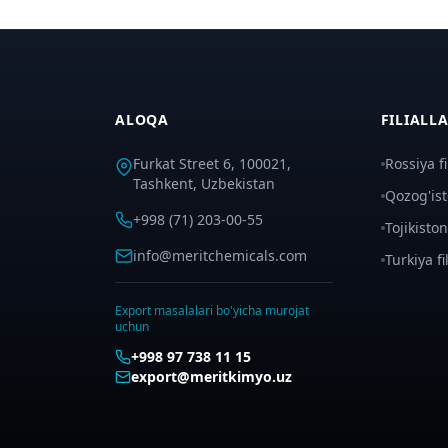
ALOQA
FILIALL
Furkat Street 6, 100021,
Rossiya fil
Tashkent, Uzbekistan
Qozog'isto
+998 (71) 203-00-55
Tojikiston 
info@meritchemicals.com
Turkiya fil
Export masalalari bo'yicha murojat
uchun
+998 97 738 11 15
export@meritkimyo.uz