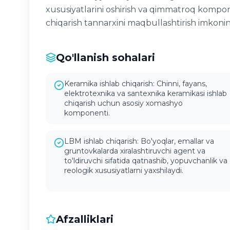
xususiyatlarini oshirish va qimmatroq kompon
chiqarish tannarxini maqbullashtirish imkonini
Qo'llanish sohalari
Keramika ishlab chiqarish: Chinni, fayans,
elektrotexnika va santexnika keramikasi ishlab
chiqarish uchun asosiy xomashyo
komponenti.
LBM ishlab chiqarish: Bo'yoqlar, emallar va
gruntovkalarda xiralashtiruvchi agent va
to'ldiruvchi sifatida qatnashib, yopuvchanlik va
reologik xususiyatlarni yaxshilaydi.
Afzalliklari