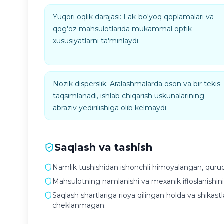
Yuqori oqlik darajasi: Lak-bo'yoq qoplamalari va
qog'oz mahsulotlarida mukammal optik
xususiyatlarni ta'minlaydi.
Nozik disperslik: Aralashmalarda oson va bir tekis
taqsimlanadi, ishlab chiqarish uskunalarining
abraziv yedirilishiga olib kelmaydi.
Saqlash va tashish
Namlik tushishidan ishonchli himoyalangan, quru
Mahsulotning namlanishi va mexanik ifloslanishini i
Saqlash shartlariga rioya qilingan holda va shika
cheklanmagan.