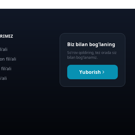
ARIMIZ
Biz bilan bog'laning
i'ali
So'rov qoldiring, tez orada siz
bilan bog'lanamiz.
n fili'ali
fili'ali
Yuborish
i'ali