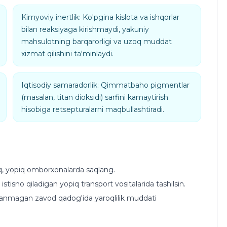
Kimyoviy inertlik: Ko'pgina kislota va ishqorlar
bilan reaksiyaga kirishmaydi, yakuniy
mahsulotning barqarorligi va uzoq muddat
xizmat qilishini ta'minlaydi.
Iqtisodiy samaradorlik: Qimmatbaho pigmentlar
(masalan, titan dioksidi) sarfini kamaytirish
hisobiga retsepturalarni maqbullashtiradi.
q, yopiq omborxonalarda saqlang.
stisno qiladigan yopiq transport vositalarida tashilsin.
stlanmagan zavod qadog'ida yaroqlilik muddati