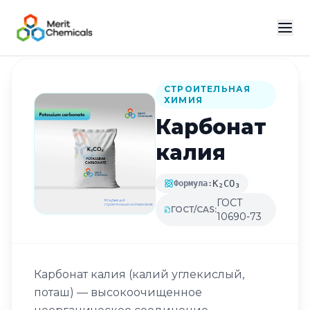
Назад в каталог
СТРОИТЕЛЬНАЯ
ХИМИЯ
Карбонат
калия
K₂CO₃
Формула:
ГОСТ
ГОСТ/CAS:
10690-73
Карбонат калия (калий углекислый,
поташ) — высокоочищенное