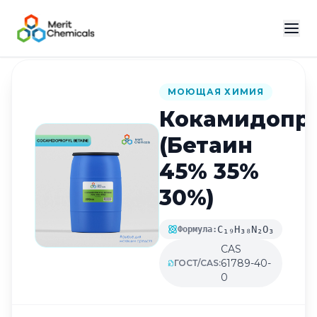
Назад в каталог
МОЮЩАЯ ХИМИЯ
Кокамидопр
(Бетаин
45% 35%
30%)
C₁₉H₃₈N₂O₃
Формула:
CAS
61789-40-
ГОСТ/CAS:
0