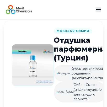
Назад в каталог
МОЮЩАЯ ХИМИЯ
Отдушка
парфюмерна
(Турция)
Смесь органических
соединений
Формула:
(многокомпонентная
CAS — Смесь
(индивидуально
ГОСТ/CAS:
для каждого
аромата)