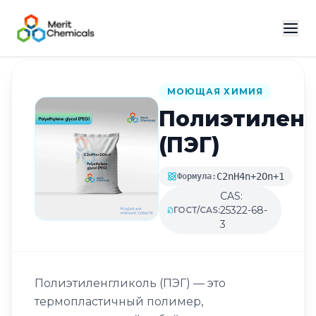
Назад в каталог
МОЮЩАЯ ХИМИЯ
Полиэтилен
(ПЭГ)
C2nH4n+2On+1
Формула:
CAS:
25322-68-
ГОСТ/CAS:
3
Полиэтиленгликоль (ПЭГ) — это
термопластичный полимер,