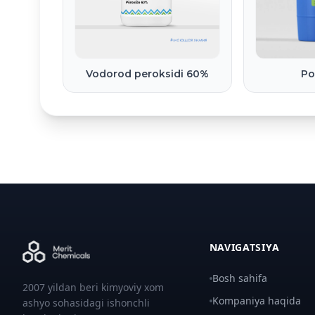
Vodorod peroksidi 60%
Po
NAVIGATSIYA
Bosh sahifa
2007 yildan beri kimyoviy xom
Kompaniya haqida
ashyo sohasidagi ishonchli