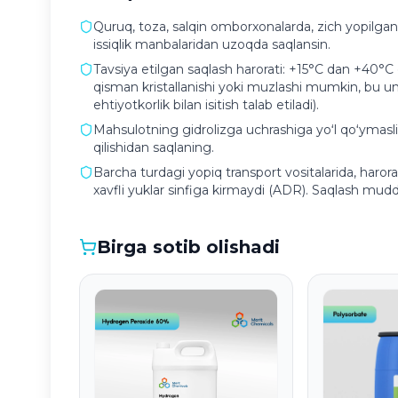
Quruq, toza, salqin omborxonalarda, zich yopilgan o
issiqlik manbalaridan uzoqda saqlansin.
Tavsiya etilgan saqlash harorati: +15°C dan +40
qisman kristallanishi yoki muzlashi mumkin, bu uni
ehtiyotkorlik bilan isitish talab etiladi).
Mahsulotning gidrolizga uchrashiga yoʻl qoʻymaslik
qilishidan saqlaning.
Barcha turdagi yopiq transport vositalarida, haro
xavfli yuklar sinfiga kirmaydi (ADR). Saqlash mudd
Birga sotib olishadi