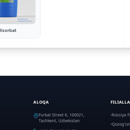
lisorbat
ALOQA
FILIALL
Furkat Street 6, 100021,
Rossiya fil
Tashkent, Uzbekistan
Qozog'isto