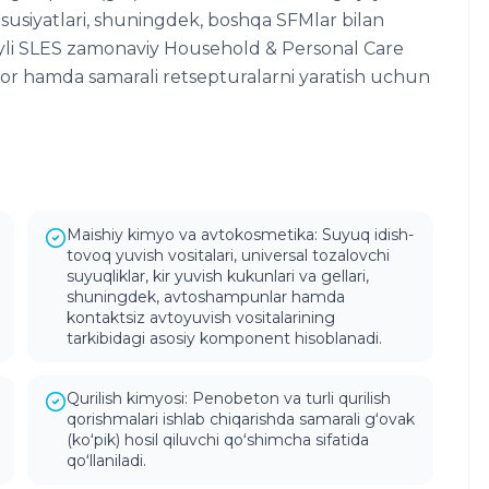
xususiyatlari, shuningdek, boshqa SFMlar bilan
li SLES zamonaviy Household & Personal Care
aror hamda samarali retsepturalarni yaratish uchun
Maishiy kimyo va avtokosmetika: Suyuq idish-
tovoq yuvish vositalari, universal tozalovchi
suyuqliklar, kir yuvish kukunlari va gellari,
shuningdek, avtoshampunlar hamda
kontaktsiz avtoyuvish vositalarining
tarkibidagi asosiy komponent hisoblanadi.
Qurilish kimyosi: Penobeton va turli qurilish
qorishmalari ishlab chiqarishda samarali gʻovak
(koʻpik) hosil qiluvchi qoʻshimcha sifatida
qoʻllaniladi.