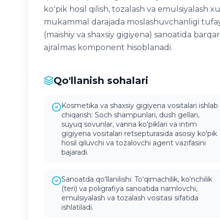
koʻpik hosil qilish, tozalash va emulsiyalash 
mukammal darajada moslashuvchanligi tufay
(maishiy va shaxsiy gigiyena) sanoatida barq
ajralmas komponent hisoblanadi.
Qo'llanish sohalari
Kosmetika va shaxsiy gigiyena vositalari ishlab
chiqarish: Soch shampunlari, dush gellari,
suyuq sovunlar, vanna koʻpiklari va intim
gigiyena vositalari retsepturasida asosiy koʻpik
hosil qiluvchi va tozalovchi agent vazifasini
bajaradi.
Sanoatda qoʻllanilishi: Toʻqimachilik, koʻnchilik
(teri) va poligrafiya sanoatida namlovchi,
emulsiyalash va tozalash vositasi sifatida
ishlatiladi.