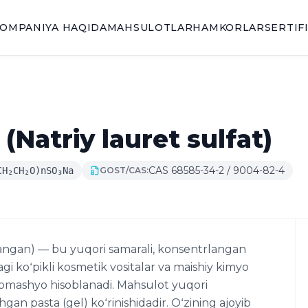
OMPANIYA HAQIDA
MAHSULOTLAR
HAMKORLAR
SERTIF
(Natriy lauret sulfat)
CAS 68585-34-2 / 9004-82-4
CH₂CH₂O)nSO₃Na
GOST/CAS:
llangan) — bu yuqori samarali, konsentrlangan
gi koʻpikli kosmetik vositalar va maishiy kimyo
 xomashyo hisoblanadi. Mahsulot yuqori
gan pasta (gel) koʻrinishidadir. Oʻzining ajoyib