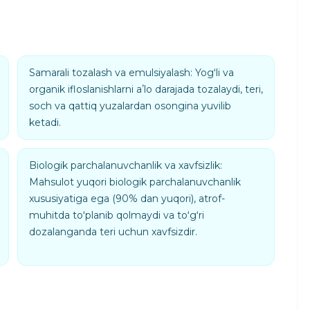
Samarali tozalash va emulsiyalash: Yogʻli va
organik ifloslanishlarni aʼlo darajada tozalaydi, teri,
soch va qattiq yuzalardan osongina yuvilib
ketadi.
Biologik parchalanuvchanlik va xavfsizlik:
Mahsulot yuqori biologik parchalanuvchanlik
xususiyatiga ega (90% dan yuqori), atrof-
muhitda toʻplanib qolmaydi va toʻgʻri
dozalanganda teri uchun xavfsizdir.