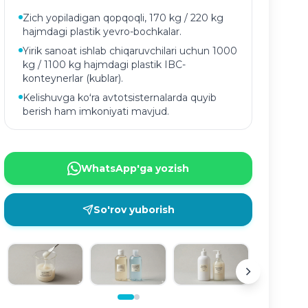
Zich yopiladigan qopqoqli, 170 kg / 220 kg
hajmdagi plastik yevro-bochkalar.
Yirik sanoat ishlab chiqaruvchilari uchun 1000
kg / 1100 kg hajmdagi plastik IBC-
konteynerlar (kublar).
Kelishuvga koʻra avtotsisternalarda quyib
berish ham imkoniyati mavjud.
WhatsApp'ga yozish
So'rov yuborish