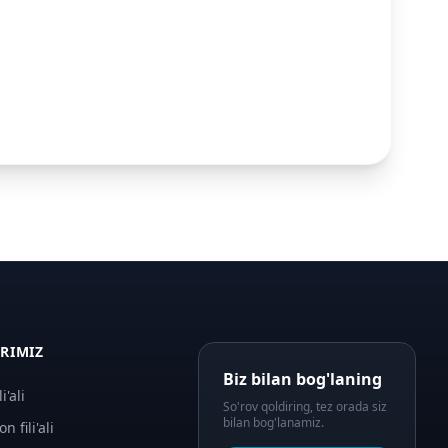
ARIMIZ
Biz bilan bog'laning
i'ali
So'rov qoldiring, tez orada siz
bilan bog'lanamiz.
n fili'ali