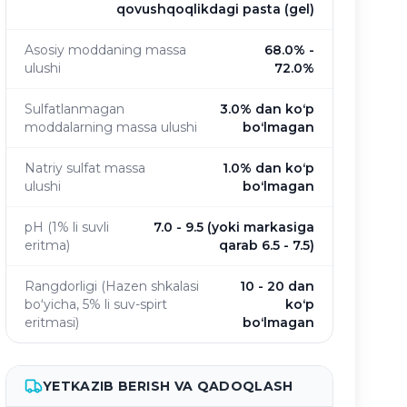
qovushqoqlikdagi pasta (gel)
Asosiy moddaning massa
68.0% -
ulushi
72.0%
Sulfatlanmagan
3.0% dan koʻp
moddalarning massa ulushi
boʻlmagan
Natriy sulfat massa
1.0% dan koʻp
ulushi
boʻlmagan
pH (1% li suvli
7.0 - 9.5 (yoki markasiga
eritma)
qarab 6.5 - 7.5)
Rangdorligi (Hazen shkalasi
10 - 20 dan
boʻyicha, 5% li suv-spirt
koʻp
eritmasi)
boʻlmagan
YETKAZIB BERISH VA QADOQLASH