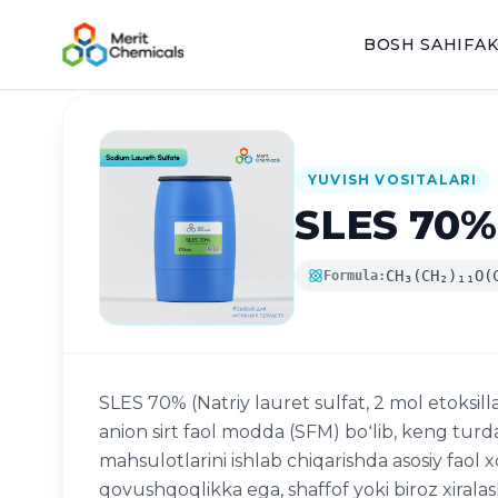
BOSH SAHIFA
K
Katalogga qaytish
YUVISH VOSITALARI
SLES 70% 
CH₃(CH₂)₁₁O(
Formula:
SLES 70% (Natriy lauret sulfat, 2 mol etoksi
anion sirt faol modda (SFM) boʻlib, keng turda
mahsulotlarini ishlab chiqarishda asosiy faol
qovushqoqlikka ega, shaffof yoki biroz xiralash