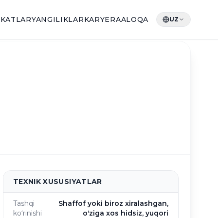
IKATLAR
YANGILIKLAR
KARYERA
ALOQA
UZ
TEXNIK XUSUSIYATLAR
Tashqi
Shaffof yoki biroz xiralashgan,
koʻrinishi
oʻziga xos hidsiz, yuqori