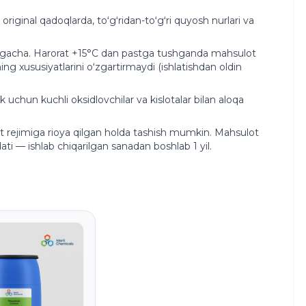
riginal qadoqlarda, toʻgʻridan-toʻgʻri quyosh nurlari va
°C gacha. Harorat +15°C dan pastga tushganda mahsulot
ng xususiyatlarini oʻzgartirmaydi (ishlatishdan oldin
 uchun kuchli oksidlovchilar va kislotalar bilan aloqa
rat rejimiga rioya qilgan holda tashish mumkin. Mahsulot
ati — ishlab chiqarilgan sanadan boshlab 1 yil.