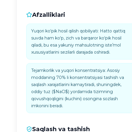
Afzalliklari
Yuqori koʻpik hosil qilish qobiliyati: Hatto qattiq
suvda ham koʻp, zich va barqaror koʻpik hosil
qiladi, bu esa yakuniy mahsulotning isteʼmol
xususiyatlarini sezilarli darajada oshiradi.
Tejamkorlik va yuqori konsentratsiya: Asosiy
moddaning 70% li konsentratsiyasi tashish va
saqlash xarajatlarini kamaytiradi, shuningdek,
oddiy tuz ($NaCl$) yordamida tizimning
qovushqoqligini (kuchini) osongina sozlash
imkonini beradi.
Saqlash va tashish