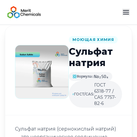
Назад в каталог
МОЮЩАЯ ХИМИЯ
Сульфат
натрия
Na₂SO₄
Формула:
ГОСТ
6318-77 /
ГОСТ/CAS:
CAS 7757-
82-6
Сульфат натрия (сернокислый натрий)
— это неорганическое соединение,