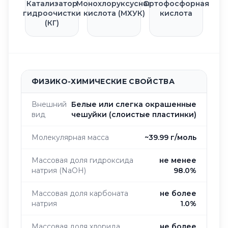
Катализатор
Монохлоруксусная
Ортофосфорная
гидроочистки
кислота (МХУК)
кислота
(КГ)
ФИЗИКО-ХИМИЧЕСКИЕ СВОЙСТВА
Внешний
Белые или слегка окрашенные
вид
чешуйки (слоистые пластинки)
Молекулярная масса
~39.99 г/моль
Массовая доля гидроксида
не менее
натрия (NaOH)
98.0%
Массовая доля карбоната
не более
натрия
1.0%
Массовая доля хлорида
не более