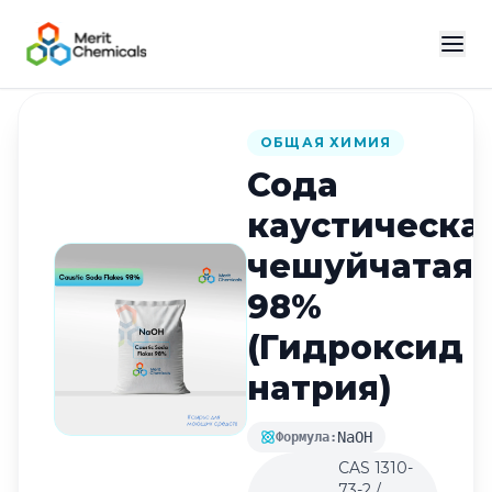
Назад в каталог
ОБЩАЯ ХИМИЯ
Сода
каустическа
чешуйчатая
98%
(Гидроксид
натрия)
NaOH
Формула:
CAS 1310-
73-2 /