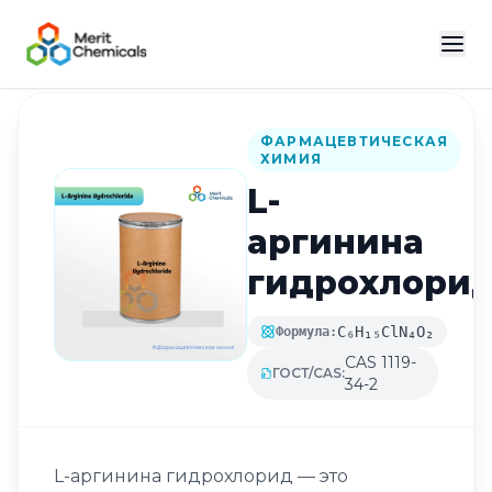
Назад в каталог
ФАРМАЦЕВТИЧЕСКАЯ
ХИМИЯ
L-
аргинина
гидрохлори
C₆H₁₅ClN₄O₂
Формула:
CAS 1119-
ГОСТ/CAS:
34-2
L-аргинина гидрохлорид — это