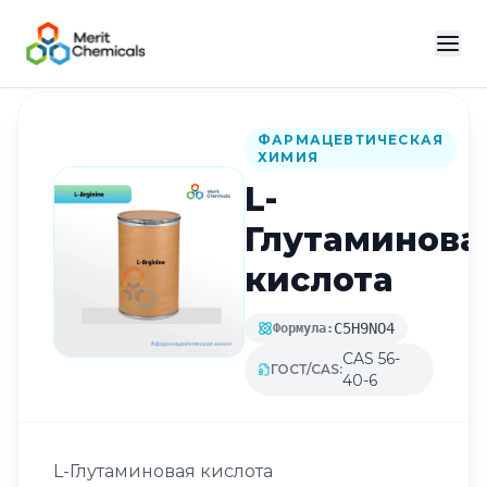
Назад в каталог
ФАРМАЦЕВТИЧЕСКАЯ
ХИМИЯ
L-
Глутаминова
кислота
C5H9NO4
Формула:
CAS 56-
ГОСТ/CAS:
40-6
L-Глутаминовая кислота