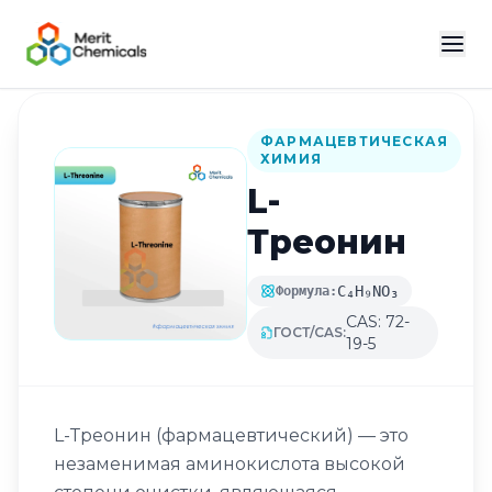
Назад в каталог
ФАРМАЦЕВТИЧЕСКАЯ
ХИМИЯ
L-
Треонин
C₄H₉NO₃
Формула:
CAS: 72-
ГОСТ/CAS:
19-5
L-Треонин (фармацевтический) — это
незаменимая аминокислота высокой