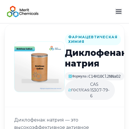
Назад в каталог
ФАРМАЦЕВТИЧЕСКАЯ
ХИМИЯ
Диклофенак
натрия
C14H10Cl2NNaO2
Формула:
CAS
15307-79-
ГОСТ/CAS:
6
Диклофенак натрия — это
высокоэффективное активное