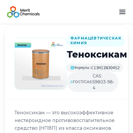
Назад в каталог
ФАРМАЦЕВТИЧЕСКАЯ
ХИМИЯ
Теноксикам
C13H11N3O4S2
Формула:
CAS:
59803-98-
ГОСТ/CAS:
4
Теноксикам — это высокоэффективное
нестероидное противовоспалительное
средство (НПВП) из класса оксикамов.