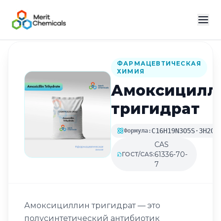
Назад в каталог
ФАРМАЦЕВТИЧЕСКАЯ
ХИМИЯ
Амоксицилл
тригидрат
C16H19N3O5S·3H2O
Формула:
CAS
61336-70-
ГОСТ/CAS:
7
Амоксициллин тригидрат — это
полусинтетический антибиотик