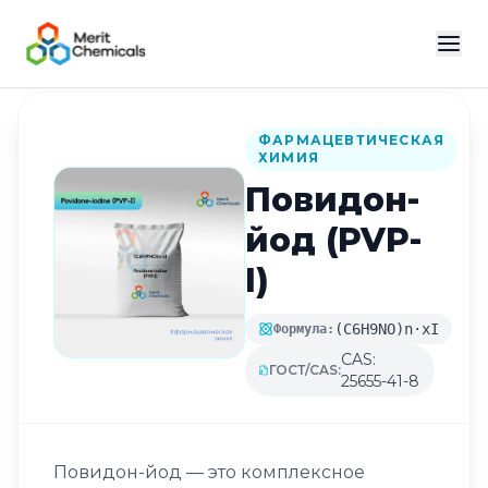
Назад в каталог
ФАРМАЦЕВТИЧЕСКАЯ
ХИМИЯ
Повидон-
йод (PVP-
I)
(C6H9NO)n·xI
Формула:
CAS:
ГОСТ/CAS:
25655-41-8
Повидон-йод — это комплексное