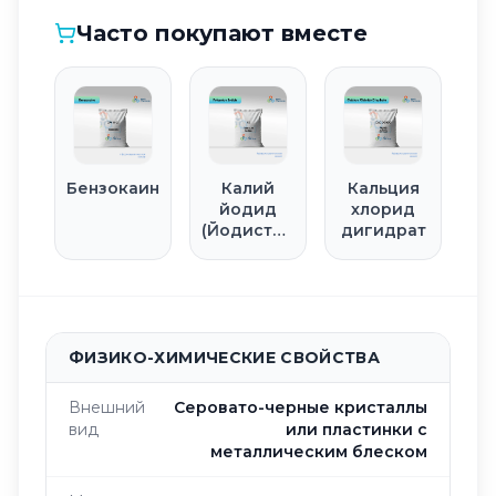
Часто покупают вместе
Бензокаин
Калий
Кальция
йодид
хлорид
(Йодистый
дигидрат
калий)
ФИЗИКО-ХИМИЧЕСКИЕ СВОЙСТВА
Внешний
Серовато-черные кристаллы
вид
или пластинки с
металлическим блеском