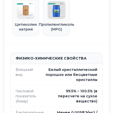
Цитиколин
Пропиленгликоль
натрия
(MPG)
ФИЗИКО-ХИМИЧЕСКИЕ СВОЙСТВА
Внешний
Белый кристаллический
вид
порошок или бесцветные
кристаллы
Числовой
99.5% – 100.5% (в
показатель
пересчете на сухое
(Assay)
вещество)
Бактериальные
Менее 0.005{ЕЭ/мг} /