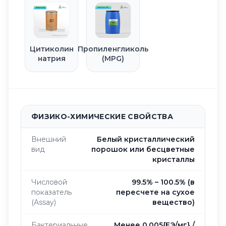
Цитиколин
Пропиленгликоль
натрия
(MPG)
ФИЗИКО-ХИМИЧЕСКИЕ СВОЙСТВА
Внешний
Белый кристаллический
вид
порошок или бесцветные
кристаллы
Числовой
99.5% – 100.5% (в
показатель
пересчете на сухое
(Assay)
вещество)
Бактериальные
Менее 0.005{ЕЭ/мг} /