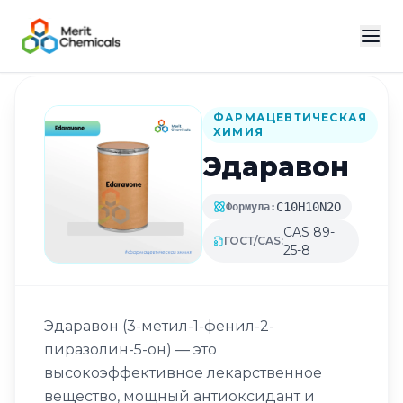
Назад в каталог
ФАРМАЦЕВТИЧЕСКАЯ
ХИМИЯ
Эдаравон
C10H10N2O
Формула:
CAS 89-
ГОСТ/CAS:
25-8
Эдаравон (3-метил-1-фенил-2-
пиразолин-5-он) — это
высокоэффективное лекарственное
вещество, мощный антиоксидант и