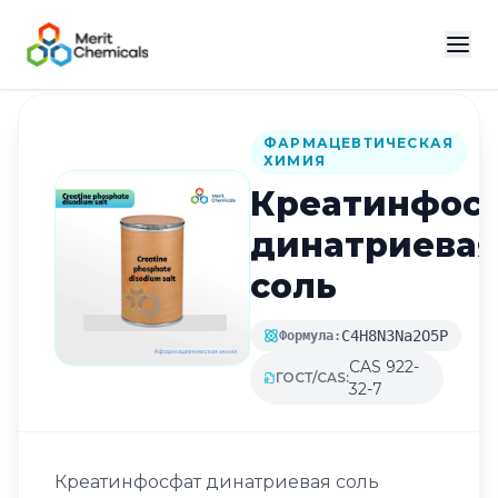
Назад в каталог
ФАРМАЦЕВТИЧЕСКАЯ
ХИМИЯ
Креатинфос
динатриевая
соль
C4H8N3Na2O5P
Формула:
CAS 922-
ГОСТ/CAS:
32-7
Креатинфосфат динатриевая соль