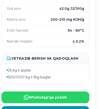
Yod soni
≤2.0g J2/100g
Kislota soni
200-210 mg KOH/g
Erish harorati
54 - 60°C
Namlik miqdori
≤ 0.2%
YETKAZIB BERISH VA QADOQLASH
25 kg li qoplar
500/1000 kg li Big-baglar.
WhatsApp'ga yozish