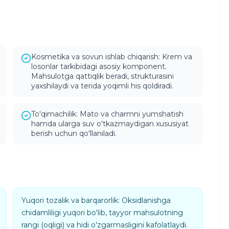
Kosmetika va sovun ishlab chiqarish: Krem va
losonlar tarkibidagi asosiy komponent.
Mahsulotga qattiqlik beradi, strukturasini
yaxshilaydi va terida yoqimli his qoldiradi.
To'qimachilik: Mato va charmni yumshatish
hamda ularga suv o'tkazmaydigan xususiyat
berish uchun qo'llaniladi.
Yuqori tozalik va barqarorlik: Oksidlanishga
chidamliligi yuqori bo'lib, tayyor mahsulotning
rangi (oqligi) va hidi o'zgarmasligini kafolatlaydi.