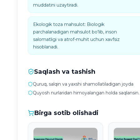
muddatini uzaytiradi.
Ekologik toza mahsulot: Biologik
parchalanadigan mahsulot bo'lib, inson
salomatligi va atrof-muhit uchun xavfsiz
hisoblanadi.
Saqlash va tashish
Quruq, salqin va yaxshi shamollatiladigan joyda
Quyosh nurlaridan himoyalangan holda saqlansin.
Birga sotib olishadi