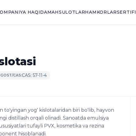
OMPANIYA HAQIDA
MAHSULOTLAR
HAMKORLAR
SERTIF
slotasi
CAS: 57-11-4
GOST/CAS:
 to'yingan yog' kislotalaridan biri bo'lib, hayvon
ingi distillash orqali olinadi. Sanoatda emulsiya
susiyatlari tufayli PVX, kosmetika va rezina
ponent hisoblanadi.