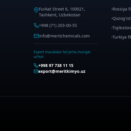
Furkat Street 6, 100021,
Rossiya fil
Tashkent, Uzbekistan
Qozog'isto
+998 (71) 203-00-55
Tojikiston 
info@meritchemicals.com
Turkiya fil
Export masalalari bo'yicha murojat
uchun
+998 97 738 11 15
export@meritkimyo.uz