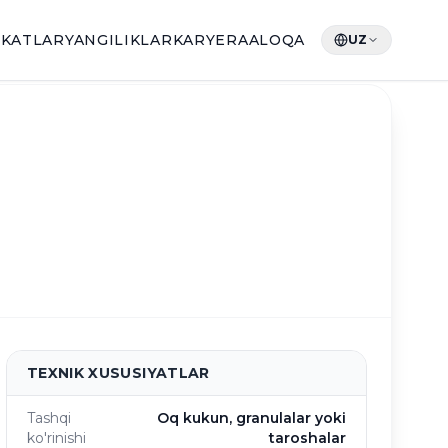
IKATLAR
YANGILIKLAR
KARYERA
ALOQA
UZ
TEXNIK XUSUSIYATLAR
Tashqi
Oq kukun, granulalar yoki
ko'rinishi
taroshalar