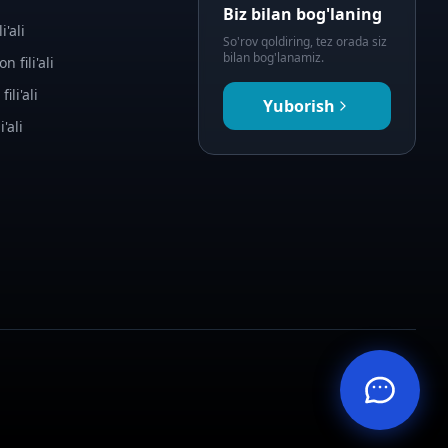
Biz bilan bog'laning
i'ali
So'rov qoldiring, tez orada siz
bilan bog'lanamiz.
n fili'ali
fili'ali
Yuborish
i'ali