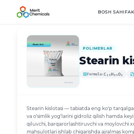
BOSH SAHIFA
K
Katalogga qaytish
POLIMERLAR
Stearin ki
C₁₈H₃₆O₂
Formula:
Stearin kislotasi — tabiatda eng ko'p tarqalgan
va o'simlik yog'larini gidroliz qilish hamda key
qiluvchi, barqarorlashtiruvchi va moylovchi xu
mahsulotlari ishlab chiqarishda ajralmas kom