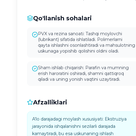
Qo'llanish sohalari
PVX va rezina sanoati: Tashqi moylovchi
(lubrikant) sifatida ishlatiladi. Polimerlarni
qayta ishlashni osonlashtiradi va mahsulotning
uskunaga yopishib qolishini oldini oladi.
Sham ishlab chiqarish: Parafin va mumning
erish haroratini oshiradi, shamni qattiqroq
qiladi va uning yonish vaqtini uzaytiradi.
Afzalliklari
A'lo darajadagi moylash xususiyati: Ekstruziya
jarayonida ishqalanishni sezilarli darajada
kamaytiradi, bu esa uskunaning ishlash