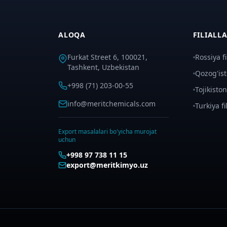
ALOQA
FILIALL
Furkat Street 6, 100021,
Rossiya fil
Tashkent, Uzbekistan
Qozog'isto
+998 (71) 203-00-55
Tojikiston 
info@meritchemicals.com
Turkiya fil
Export masalalari bo'yicha murojat
uchun
+998 97 738 11 15
export@meritkimyo.uz