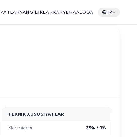
IKATLAR
YANGILIKLAR
KARYERA
ALOQA
UZ
TEXNIK XUSUSIYATLAR
Xlor miqdori
35% ± 1%