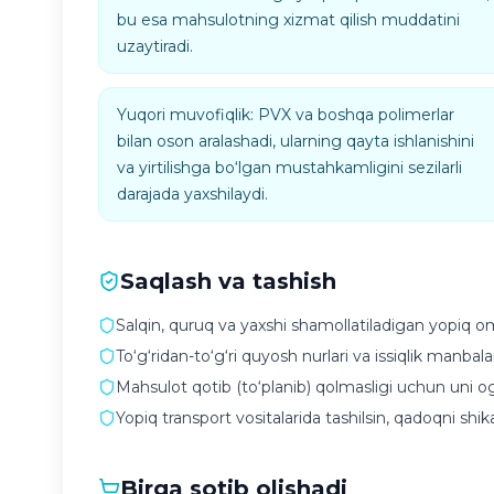
bu esa mahsulotning xizmat qilish muddatini
uzaytiradi.
Yuqori muvofiqlik: PVX va boshqa polimerlar
bilan oson aralashadi, ularning qayta ishlanishini
va yirtilishga bo‘lgan mustahkamligini sezilarli
darajada yaxshilaydi.
Saqlash va tashish
Salqin, quruq va yaxshi shamollatiladigan yopiq o
To‘g‘ridan-to‘g‘ri quyosh nurlari va issiqlik manbalar
Mahsulot qotib (to‘planib) qolmasligi uchun uni og‘
Yopiq transport vositalarida tashilsin, qadoqni sh
Birga sotib olishadi