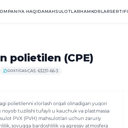
OMPANIYA HAQIDA
MAHSULOTLAR
HAMKORLAR
SERTIF
n polietilen (CPE)
CAS: 63231-66-3
GOST/CAS:
gi polietilenni xlorlash orqali olinadigan yuqori
g noyob tuzilishi tufayli u kauchuk va plastmassa
mahsulot PVX (PVH) mahsulotlari uchun zaruriy
ilik, sovuqqa bardoshlilik va agressiv atmosfera