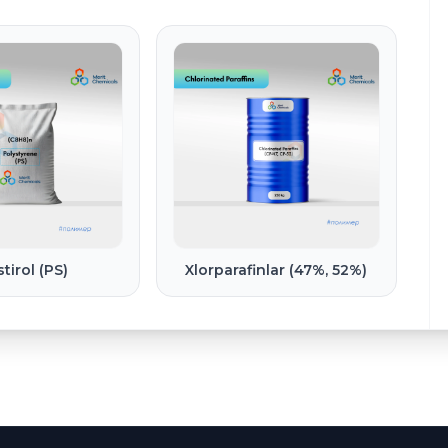
stirol (PS)
Xlorparafinlar (47%, 52%)