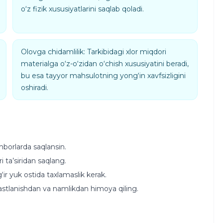
o‘z fizik xususiyatlarini saqlab qoladi.
Olovga chidamlilik: Tarkibidagi xlor miqdori
materialga o‘z-o‘zidan o‘chish xususiyatini beradi,
bu esa tayyor mahsulotning yong‘in xavfsizligini
oshiradi.
mborlarda saqlansin.
i ta’siridan saqlang.
ir yuk ostida taxlamaslik kerak.
ikastlanishdan va namlikdan himoya qiling.