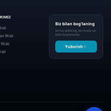
ARIMIZ
Biz bilan bog'laning
i'ali
So'rov qoldiring, tez orada siz
bilan bog'lanamiz.
n fili'ali
fili'ali
Yuborish
i'ali