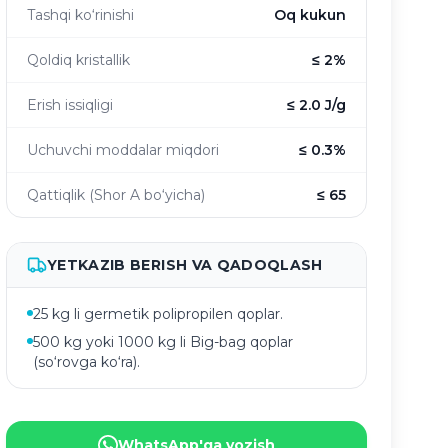
Tashqi ko‘rinishi
Oq kukun
Qoldiq kristallik
≤ 2%
Erish issiqligi
≤ 2.0 J/g
Uchuvchi moddalar miqdori
≤ 0.3%
Qattiqlik (Shor A bo‘yicha)
≤ 65
YETKAZIB BERISH VA QADOQLASH
25 kg li germetik polipropilen qoplar.
500 kg yoki 1000 kg li Big-bag qoplar
(so‘rovga ko‘ra).
WhatsApp'ga yozish