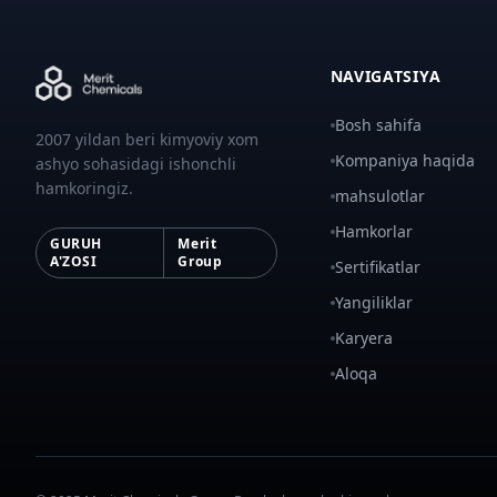
NAVIGATSIYA
Bosh sahifa
2007 yildan beri kimyoviy xom
Kompaniya haqida
ashyo sohasidagi ishonchli
hamkoringiz.
mahsulotlar
Hamkorlar
GURUH
Merit
A'ZOSI
Group
Sertifikatlar
Yangiliklar
Karyera
Aloqa