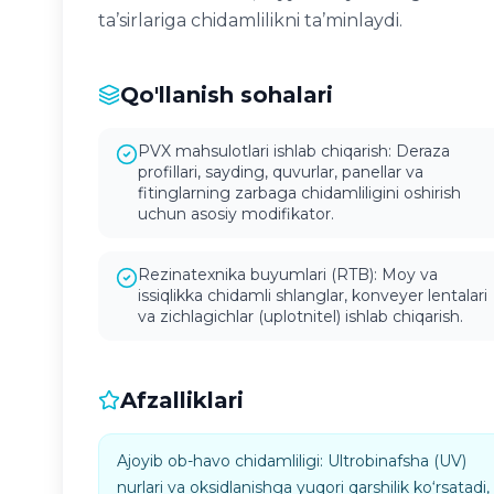
ta’sirlariga chidamlilikni ta’minlaydi.
Qo'llanish sohalari
PVX mahsulotlari ishlab chiqarish: Deraza
profillari, sayding, quvurlar, panellar va
fitinglarning zarbaga chidamliligini oshirish
uchun asosiy modifikator.
Rezinatexnika buyumlari (RTB): Moy va
issiqlikka chidamli shlanglar, konveyer lentalari
va zichlagichlar (uplotnitel) ishlab chiqarish.
Afzalliklari
Ajoyib ob-havo chidamliligi: Ultrobinafsha (UV)
nurlari va oksidlanishga yuqori qarshilik ko‘rsatadi,