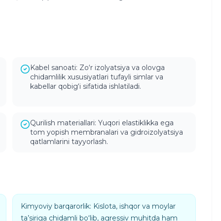
Kabel sanoati: Zo‘r izolyatsiya va olovga
chidamlilik xususiyatlari tufayli simlar va
kabellar qobig‘i sifatida ishlatiladi.
Qurilish materiallari: Yuqori elastiklikka ega
tom yopish membranalari va gidroizolyatsiya
qatlamlarini tayyorlash.
Kimyoviy barqarorlik: Kislota, ishqor va moylar
ta’siriga chidamli bo‘lib, agressiv muhitda ham