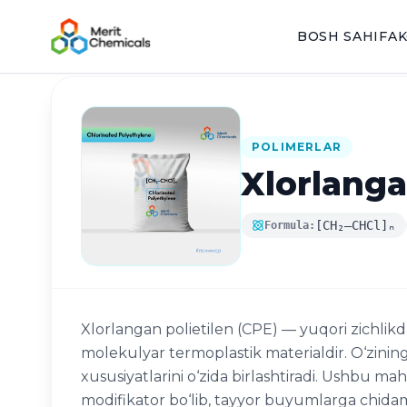
BOSH SAHIFA
K
Katalogga qaytish
POLIMERLAR
Xlorlanga
[CH₂–CHCl]ₙ
Formula:
Xlorlangan polietilen (CPE) — yuqori zichlikda
molekulyar termoplastik materialdir. O‘zinin
xususiyatlarini o‘zida birlashtiradi. Ushbu 
modifikator bo‘lib, tayyor buyumlarga chidaml