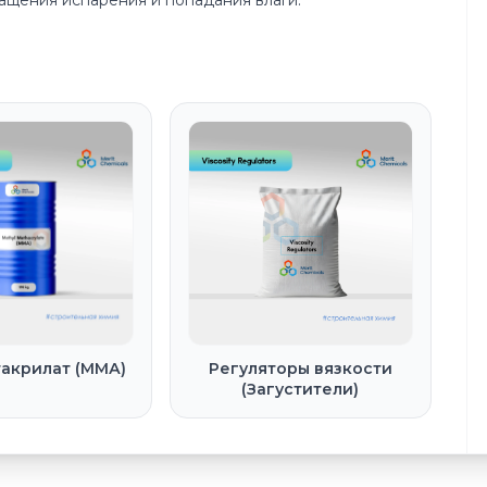
ащения испарения и попадания влаги.
акрилат (ММА)
Регуляторы вязкости
(Загустители)