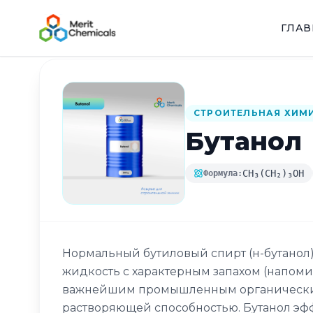
ГЛА
Назад в каталог
СТРОИТЕЛЬНАЯ ХИМ
Бутанол
CH₃(CH₂)₃OH
Формула:
Нормальный бутиловый спирт (н-бутанол)
жидкость с характерным запахом (напоми
важнейшим промышленным органическим
растворяющей способностью. Бутанол эфф