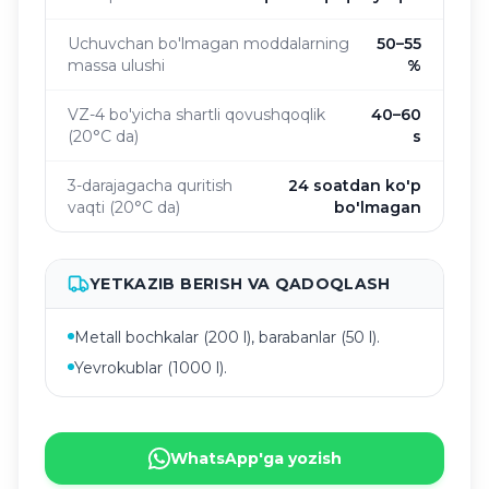
Uchuvchan bo'lmagan moddalarning
50–55
massa ulushi
%
VZ-4 bo'yicha shartli qovushqoqlik
40–60
(20°C da)
s
3-darajagacha quritish
24 soatdan ko'p
vaqti (20°C da)
bo'lmagan
YETKAZIB BERISH VA QADOQLASH
Metall bochkalar (200 l), barabanlar (50 l).
Yevrokublar (1000 l).
WhatsApp'ga yozish