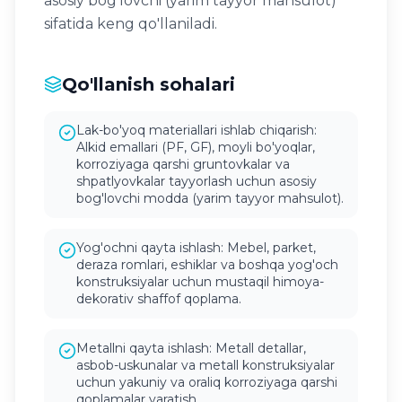
asosiy bog'lovchi (yarim tayyor mahsulot)
sifatida keng qo'llaniladi.
Qo'llanish sohalari
Lak-bo'yoq materiallari ishlab chiqarish:
Alkid emallari (PF, GF), moyli bo'yoqlar,
korroziyaga qarshi gruntovkalar va
shpatlyovkalar tayyorlash uchun asosiy
bog'lovchi modda (yarim tayyor mahsulot).
Yog'ochni qayta ishlash: Mebel, parket,
deraza romlari, eshiklar va boshqa yog'och
konstruksiyalar uchun mustaqil himoya-
dekorativ shaffof qoplama.
Metallni qayta ishlash: Metall detallar,
asbob-uskunalar va metall konstruksiyalar
uchun yakuniy va oraliq korroziyaga qarshi
qoplamalar yaratish.