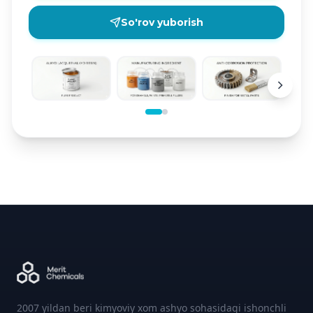
So'rov yuborish
2007 yildan beri kimyoviy xom ashyo sohasidagi ishonchli