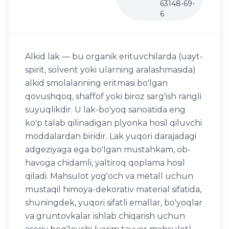
63148-69-
6
Alkid lak — bu organik erituvchilarda (uayt-
spirit, solvent yoki ularning aralashmasida)
alkid smolalarining eritmasi bo'lgan
qovushqoq, shaffof yoki biroz sarg'ish rangli
suyuqlikdir. U lak-bo'yoq sanoatida eng
ko'p talab qilinadigan plyonka hosil qiluvchi
moddalardan biridir. Lak yuqori darajadagi
adgeziyaga ega bo'lgan mustahkam, ob-
havoga chidamli, yaltiroq qoplama hosil
qiladi. Mahsulot yog'och va metall uchun
mustaqil himoya-dekorativ material sifatida,
shuningdek, yuqori sifatli emallar, bo'yoqlar
va gruntovkalar ishlab chiqarish uchun