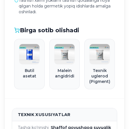
Tashish xavfli yuklarni tashish qoidalariga rioya
qilgan holda germetik yopiq idishlarda amalga
oshiriladi.
Birga sotib olishadi
Butil
Malein
Texnik
asetat
angidridi
uglerod
(Pigment)
TEXNIK XUSUSIYATLAR
Tashqi ko'rinishi
Shaffof qovushqoq suyuqlik