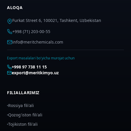
ALOQA
Furkat Street 6, 100021, Tashkent, Uzbekistan
+998 (71) 203-00-55
info@meritchemicals.com
Export masalalari bo'yicha murojat uchun
+998 97 738 11 15
export@meritkimyo.uz
FILIALLARIMIZ
Rossiya fili'ali
Qozog'iston fili'ali
Tojikiston fili'ali