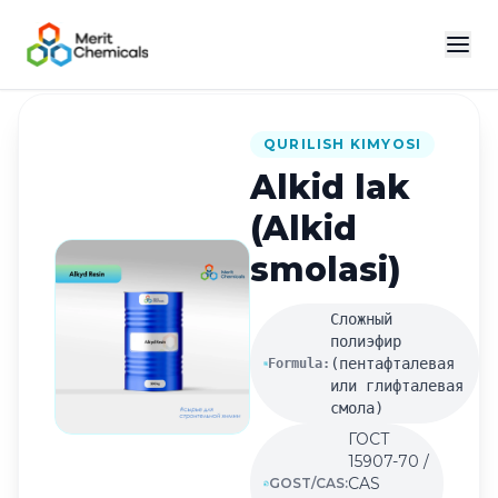
Katalogga qaytish
QURILISH KIMYOSI
Alkid lak
(Alkid
smolasi)
Сложный
полиэфир
(пентафталевая
Formula:
или глифталевая
смола)
ГОСТ
15907-70 /
CAS
GOST/CAS: