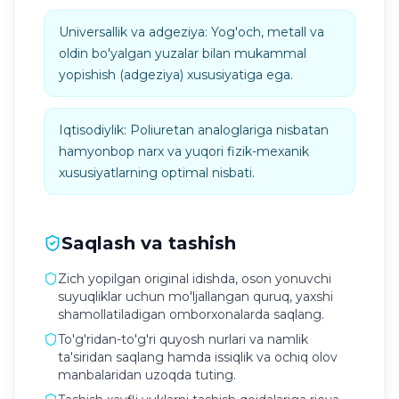
Universallik va adgeziya: Yog'och, metall va
oldin bo'yalgan yuzalar bilan mukammal
yopishish (adgeziya) xususiyatiga ega.
Iqtisodiylik: Poliuretan analoglariga nisbatan
hamyonbop narx va yuqori fizik-mexanik
xususiyatlarning optimal nisbati.
Saqlash va tashish
Zich yopilgan original idishda, oson yonuvchi
suyuqliklar uchun mo'ljallangan quruq, yaxshi
shamollatiladigan omborxonalarda saqlang.
To'g'ridan-to'g'ri quyosh nurlari va namlik
ta'siridan saqlang hamda issiqlik va ochiq olov
manbalaridan uzoqda tuting.