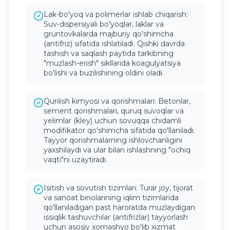
Lak-bo'yoq va polimerlar ishlab chiqarish:
Suv-dispersiyali bo'yoqlar, laklar va
gruntovkalarda majburiy qo'shimcha
(antifriz) sifatida ishlatiladi. Qishki davrda
tashish va saqlash paytida tarkibning
"muzlash-erish" sikllarida koagulyatsiya
bo'lishi va buzilishining oldini oladi.
Qurilish kimyosi va qorishmalari: Betonlar,
sement qorishmalari, quruq suvoqlar va
yelimlar (kley) uchun sovuqqa chidamli
modifikator qo'shimcha sifatida qo'llaniladi.
Tayyor qorishmalarning ishlovchanligini
yaxshilaydi va ular bilan ishlashning "ochiq
vaqti"ni uzaytiradi.
Isitish va sovutish tizimlari: Turar joy, tijorat
va sanoat binolarining iqlim tizimlarida
qo'llaniladigan past haroratda muzlaydigan
issiqlik tashuvchilar (antifrizlar) tayyorlash
uchun asosiy xomashyo bo'lib xizmat