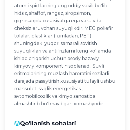
atomli spirtlarning eng oddiy vakili boʻlib,
hidsiz, shaffof, rangsiz, siropsimon,
gigroskopik xususiyatga ega va suvda
cheksiz eruvchan suyuqlikdir. MEG poliefir
tolalar, plastiklar (jumladan, PET),
shuningdek, yuqori samarali sovitish
suyuqliklari va antifrizlarni keng koʻlamda
ishlab chiqarish uchun asosiy bazaviy
kimyoviy komponent hisoblanadi. Suvli
eritmalarining muzlash haroratini sezilarli
darajada pasaytirish xususiyati tufayli ushbu
mahsulot issiqlik energetikasi,
avtomobilсоzlik va kimyo sanoatida
almashtirib boʻlmaydigan xomashyodir.
Qo'llanish sohalari