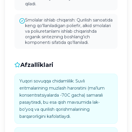
qiladi.
Smolalar ishlab chiqarish: Qurilish sanoatida
keng qo'llaniladigan poliefir, alkid smolalari
va poliuretanlarni ishlab chiqarishda
organik sintezning boshlang'ich
komponenti sifatida qo'llaniladi.
Afzalliklari
Yuqori sovuqqa chidamlilik: Suvli
eritmalarining muzlash haroratini (ma'lum
konsentratsiyalarda -70C gacha) samarali
pasaytiradi, bu esa qish mavsumida lak-
bo'yoq va qurilish qorishmalarining
barqarorligini kafolatlaydi.