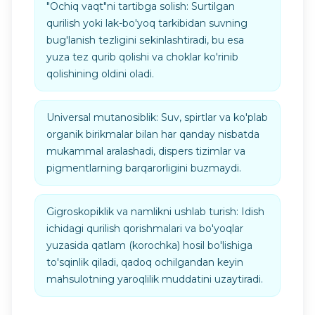
"Ochiq vaqt"ni tartibga solish: Surtilgan
qurilish yoki lak-bo'yoq tarkibidan suvning
bug'lanish tezligini sekinlashtiradi, bu esa
yuza tez qurib qolishi va choklar ko'rinib
qolishining oldini oladi.
Universal mutanosiblik: Suv, spirtlar va ko'plab
organik birikmalar bilan har qanday nisbatda
mukammal aralashadi, dispers tizimlar va
pigmentlarning barqarorligini buzmaydi.
Gigroskopiklik va namlikni ushlab turish: Idish
ichidagi qurilish qorishmalari va bo'yoqlar
yuzasida qatlam (korochka) hosil bo'lishiga
to'sqinlik qiladi, qadoq ochilgandan keyin
mahsulotning yaroqlilik muddatini uzaytiradi.