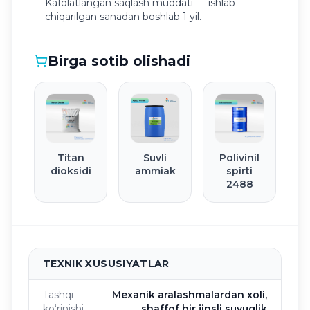
Kafolatlangan saqlash muddati — ishlab
chiqarilgan sanadan boshlab 1 yil.
Birga sotib olishadi
Titan
Suvli
Polivinil
dioksidi
ammiak
spirti
2488
TEXNIK XUSUSIYATLAR
Tashqi
Mexanik aralashmalardan xoli,
koʻrinishi
shaffof bir jinsli suyuqlik