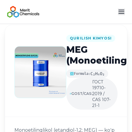
Katalogga qaytish
QURILISH KIMYOSI
MEG
(Monoetilingl
C₂H₆O₂
Formula:
ГОСТ
19710-
2019 /
GOST/CAS:
CAS 107-
21-1
Monoetilinglikol (etandiol-1,2; MEG) — koʻp