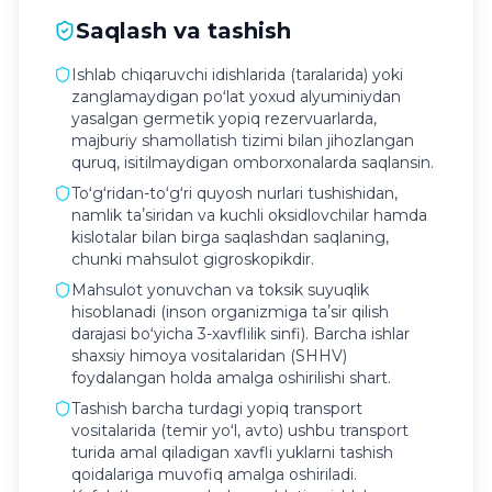
Saqlash va tashish
Ishlab chiqaruvchi idishlarida (taralarida) yoki
zanglamaydigan poʻlat yoxud alyuminiydan
yasalgan germetik yopiq rezervuarlarda,
majburiy shamollatish tizimi bilan jihozlangan
quruq, isitilmaydigan omborxonalarda saqlansin.
Toʻgʻridan-toʻgʻri quyosh nurlari tushishidan,
namlik taʼsiridan va kuchli oksidlovchilar hamda
kislotalar bilan birga saqlashdan saqlaning,
chunki mahsulot gigroskopikdir.
Mahsulot yonuvchan va toksik suyuqlik
hisoblanadi (inson organizmiga taʼsir qilish
darajasi boʻyicha 3-xavflilik sinfi). Barcha ishlar
shaxsiy himoya vositalaridan (SHHV)
foydalangan holda amalga oshirilishi shart.
Tashish barcha turdagi yopiq transport
vositalarida (temir yoʻl, avto) ushbu transport
turida amal qiladigan xavfli yuklarni tashish
qoidalariga muvofiq amalga oshiriladi.