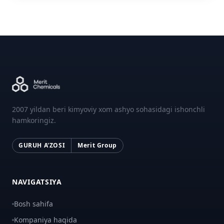
2007 yildan beri kimyoviy xom ashyo sohasidagi ishonchli
hamkoringiz.
GURUH A'ZOSI
Merit Group
NAVIGATSIYA
Bosh sahifa
Kompaniya haqida