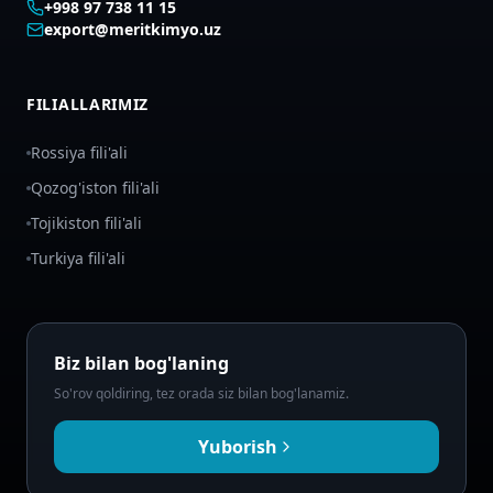
+998 97 738 11 15
export@meritkimyo.uz
FILIALLARIMIZ
Rossiya fili'ali
Qozog'iston fili'ali
Tojikiston fili'ali
Turkiya fili'ali
Biz bilan bog'laning
So'rov qoldiring, tez orada siz bilan bog'lanamiz.
Yuborish