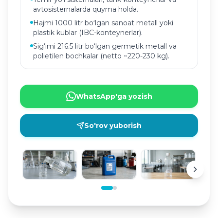
avtosisternalarda quyma holda.
Hajmi 1000 litr boʻlgan sanoat metall yoki
plastik kublar (IBC-konteynerlar).
Sigʻimi 216.5 litr boʻlgan germetik metall va
polietilen bochkalar (netto ~220-230 kg).
WhatsApp'ga yozish
So'rov yuborish