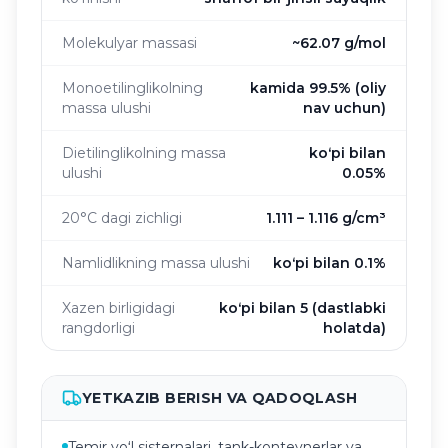
Molekulyar massasi
~62.07 g/mol
Monoetilinglikolning
kamida 99.5% (oliy
massa ulushi
nav uchun)
Dietilinglikolning massa
koʻpi bilan
ulushi
0.05%
20°C dagi zichligi
1.111 – 1.116 g/cm³
Namlidlikning massa ulushi
koʻpi bilan 0.1%
Xazen birligidagi
koʻpi bilan 5 (dastlabki
rangdorligi
holatda)
YETKAZIB BERISH VA QADOQLASH
Temir yoʻl sisternalari, tank-konteynerlar va