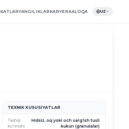
IKATLAR
YANGILIKLAR
KARYERA
ALOQA
UZ
TEXNIK XUSUSIYATLAR
Tashqi
Hidsiz, oq yoki och sarg‘ish tusli
ko‘rinishi
kukun (granulalar)