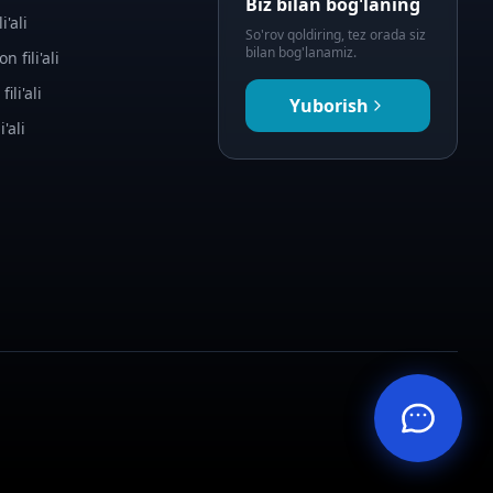
Biz bilan bog'laning
i'ali
So'rov qoldiring, tez orada siz
bilan bog'lanamiz.
n fili'ali
fili'ali
Yuborish
i'ali