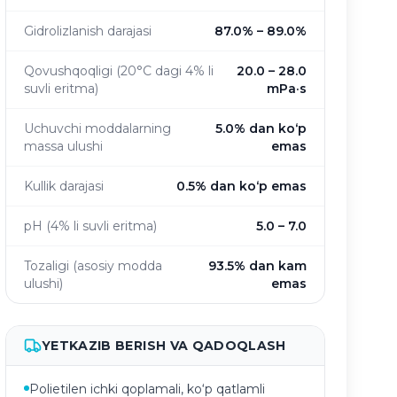
Gidrolizlanish darajasi
87.0% – 89.0%
Qovushqoqligi (20°C dagi 4% li
20.0 – 28.0
suvli eritma)
mPa·s
Uchuvchi moddalarning
5.0% dan ko‘p
massa ulushi
emas
Kullik darajasi
0.5% dan ko‘p emas
pH (4% li suvli eritma)
5.0 – 7.0
Tozaligi (asosiy modda
93.5% dan kam
ulushi)
emas
YETKAZIB BERISH VA QADOQLASH
Polietilen ichki qoplamali, ko‘p qatlamli