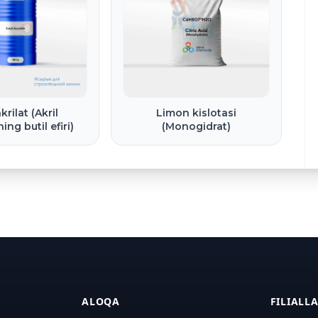
akrilat (Akril
Limon kislotasi
ing butil efiri)
(Monogidrat)
ALOQA
FILIALL