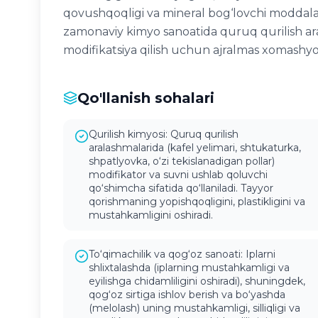
qovushqoqligi va mineral bog‘lovchi moddalar
zamonaviy kimyo sanoatida quruq qurilish ara
modifikatsiya qilish uchun ajralmas xomashyo
Qo'llanish sohalari
Qurilish kimyosi: Quruq qurilish
aralashmalarida (kafel yelimari, shtukaturka,
shpatlyovka, o‘zi tekislanadigan pollar)
modifikator va suvni ushlab qoluvchi
qo‘shimcha sifatida qo‘llaniladi. Tayyor
qorishmaning yopishqoqligini, plastikligini va
mustahkamligini oshiradi.
To‘qimachilik va qog‘oz sanoati: Iplarni
shlixtalashda (iplarning mustahkamligi va
eyilishga chidamliligini oshiradi), shuningdek,
qog‘oz sirtiga ishlov berish va bo‘yashda
(melolash) uning mustahkamligi, silliqligi va