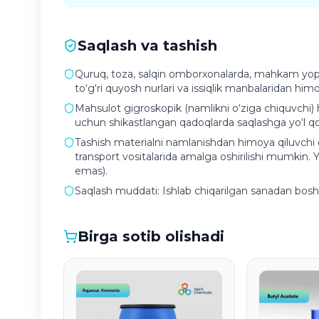
Saqlash va tashish
Quruq, toza, salqin omborxonalarda, mahkam yopilg
to‘g‘ri quyosh nurlari va issiqlik manbalaridan himoy
Mahsulot gigroskopik (namlikni o‘ziga chiquvchi) h
uchun shikastlangan qadoqlarda saqlashga yo‘l qo
Tashish materialni namlanishdan himoya qiluvchi q
transport vositalarida amalga oshirilishi mumkin. 
emas).
Saqlash muddati: Ishlab chiqarilgan sanadan boshla
Birga sotib olishadi