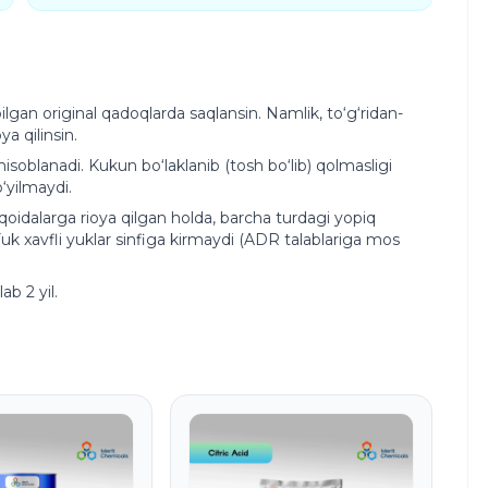
an original qadoqlarda saqlansin. Namlik, to‘g‘ridan-
a qilinsin.
isoblanadi. Kukun bo‘laklanib (tosh bo‘lib) qolmasligi
‘yilmaydi.
oidalarga rioya qilgan holda, barcha turdagi yopiq
Yuk xavfli yuklar sinfiga kirmaydi (ADR talablariga mos
b 2 yil.