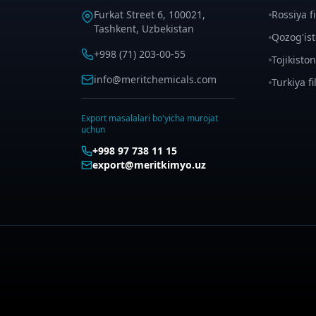
Furkat Street 6, 100021,
Rossiya fil
Tashkent, Uzbekistan
Qozog'isto
+998 (71) 203-00-55
Tojikiston 
info@meritchemicals.com
Turkiya fil
Export masalalari bo'yicha murojat
uchun
+998 97 738 11 15
export@meritkimyo.uz