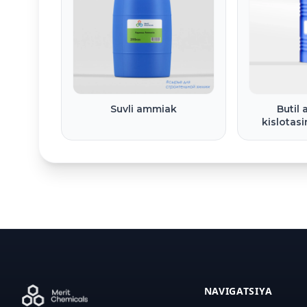
Suvli ammiak
Butil 
kislotasin
NAVIGATSIYA