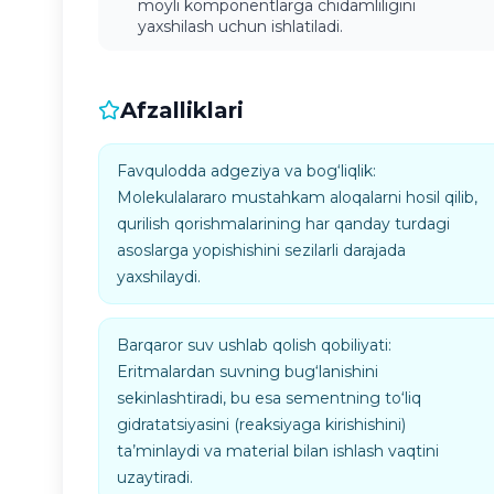
moyli komponentlarga chidamliligini
yaxshilash uchun ishlatiladi.
Afzalliklari
Favqulodda adgeziya va bog‘liqlik:
Molekulalararo mustahkam aloqalarni hosil qilib,
qurilish qorishmalarining har qanday turdagi
asoslarga yopishishini sezilarli darajada
yaxshilaydi.
Barqaror suv ushlab qolish qobiliyati:
Eritmalardan suvning bug‘lanishini
sekinlashtiradi, bu esa sementning to‘liq
gidratatsiyasini (reaksiyaga kirishishini)
ta’minlaydi va material bilan ishlash vaqtini
uzaytiradi.