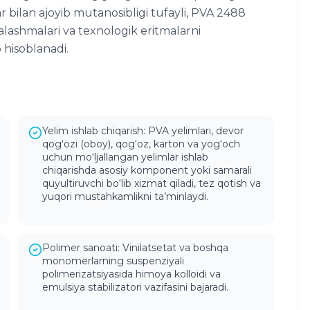
 bilan ajoyib mutanosibligi tufayli, PVA 2488
lashmalari va texnologik eritmalarni
 hisoblanadi.
Yelim ishlab chiqarish: PVA yelimlari, devor
qog‘ozi (oboy), qog‘oz, karton va yog‘och
uchun mo‘ljallangan yelimlar ishlab
chiqarishda asosiy komponent yoki samarali
quyultiruvchi bo‘lib xizmat qiladi, tez qotish va
yuqori mustahkamlikni ta’minlaydi.
Polimer sanoati: Vinilatsetat va boshqa
monomerlarning suspenziyali
polimerizatsiyasida himoya kolloidi va
emulsiya stabilizatori vazifasini bajaradi.