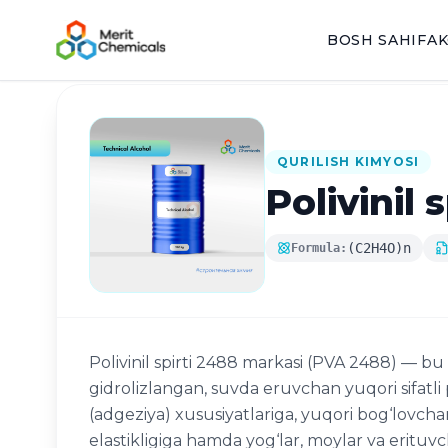
BOSH SAHIFA
K
Katalogga qaytish
QURILISH KIMYOSI
Polivinil 
(C2H4O)n
Formula:
Polivinil spirti 2488 markasi (PVA 2488) — bu
gidrolizlangan, suvda eruvchan yuqori sifatli
(adgeziya) xususiyatlariga, yuqori bog‘lovchan
elastikligiga hamda yog‘lar, moylar va erituvc