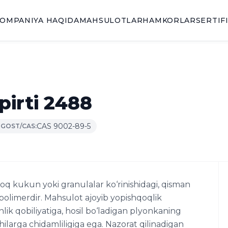
OMPANIYA HAQIDA
MAHSULOTLAR
HAMKORLAR
SERTIF
spirti 2488
CAS 9002-89-5
GOST/CAS:
 oq kukun yoki granulalar ko‘rinishidagi, qisman
 polimerdir. Mahsulot ajoyib yopishqoqlik
lik qobiliyatiga, hosil bo‘ladigan plyonkaning
hilarga chidamliligiga ega. Nazorat qilinadigan