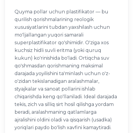
Quyma pollar uchun plastifikator — bu
qurilish qorishmalarining reologik
xususiyatlarini tubdan yaxshilash uchun
mo'ljallangan yuqori samarali
superplastifikator qo'shimidir. O'ziga xos
kuchsiz hidli suvli eritma (yoki quruq
kukun) ko'rinishida bo'ladi. Ortiqcha suv
qo'shmasdan qorishmaning maksimal
darajada yoyilishini ta'minlash uchun o'z-
o'zidan tekislanadigan aralashmalar,
styajkalar va sanoat pollarini ishlab
chiqarishda keng qo'llaniladi. Ideal darajada
tekis, zich va silliq sirt hosil qilishga yordam
beradi, aralashmaning qatlamlarga
ajralishini oldini oladi va qisqarish (usadka)
yoriqlari paydo bo'lish xavfini kamaytiradi.