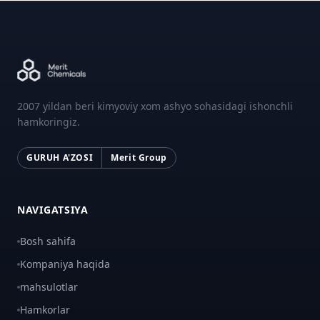
2007 yildan beri kimyoviy xom ashyo sohasidagi ishonchli
hamkoringiz.
GURUH A'ZOSI
Merit Group
NAVIGATSIYA
Bosh sahifa
Kompaniya haqida
mahsulotlar
Hamkorlar