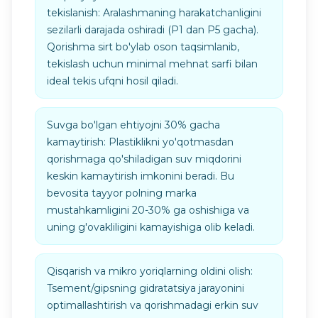
tekislanish: Aralashmaning harakatchanligini
sezilarli darajada oshiradi (P1 dan P5 gacha).
Qorishma sirt bo'ylab oson taqsimlanib,
tekislash uchun minimal mehnat sarfi bilan
ideal tekis ufqni hosil qiladi.
Suvga bo'lgan ehtiyojni 30% gacha
kamaytirish: Plastiklikni yo'qotmasdan
qorishmaga qo'shiladigan suv miqdorini
keskin kamaytirish imkonini beradi. Bu
bevosita tayyor polning marka
mustahkamligini 20-30% ga oshishiga va
uning g'ovakliligini kamayishiga olib keladi.
Qisqarish va mikro yoriqlarning oldini olish:
Tsement/gipsning gidratatsiya jarayonini
optimallashtirish va qorishmadagi erkin suv