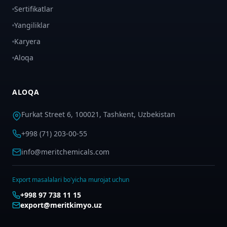
Sertifikatlar
Yangiliklar
Karyera
Aloqa
ALOQA
Furkat Street 6, 100021, Tashkent, Uzbekistan
+998 (71) 203-00-55
info@meritchemicals.com
Export masalalari bo'yicha murojat uchun
+998 97 738 11 15
export@meritkimyo.uz