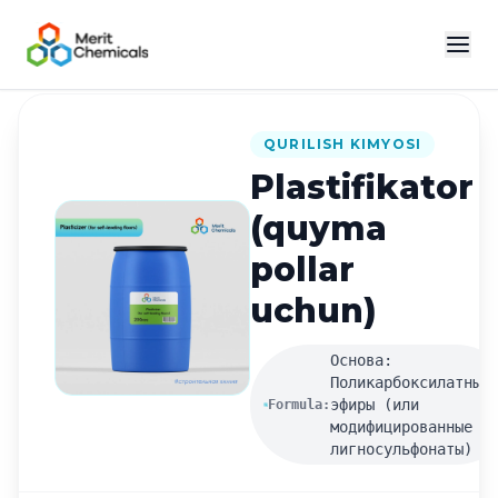
Katalogga qaytish
QURILISH KIMYOSI
Plastifikator
(quyma
pollar
uchun)
Основа:
Поликарбоксилатные
эфиры (или
Formula:
модифицированные
лигносульфонаты)