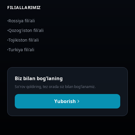
FILIALLARIMIZ
Rossiya fili'ali
Qozog'iston fili'ali
Tojikiston fili'ali
Turkiya fili'ali
Biz bilan bog'laning
So'rov qoldiring, tez orada siz bilan bog'lanamiz.
Yuborish