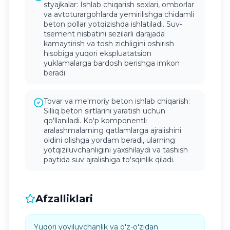
styajkalar: Ishlab chiqarish sexlari, omborlar
va avtoturargohlarda yemirilishga chidamli
beton pollar yotqizishda ishlatiladi. Suv-
tsement nisbatini sezilarli darajada
kamaytirish va tosh zichligini oshirish
hisobiga yuqori ekspluatatsion
yuklamalarga bardosh berishga imkon
beradi.
Tovar va me'moriy beton ishlab chiqarish:
Silliq beton sirtlarini yaratish uchun
qo'llaniladi. Ko'p komponentli
aralashmalarning qatlamlarga ajralishini
oldini olishga yordam beradi, ularning
yotqiziluvchanligini yaxshilaydi va tashish
paytida suv ajralishiga to'sqinlik qiladi.
Afzalliklari
Yuqori yoyiluvchanlik va o'z-o'zidan