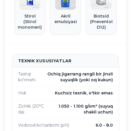
Stirol
Akril
Biotsid
(Stirol
emulsiyasi
(Preventol
monomeri)
D12)
TEXNIK XUSUSIYATLAR
Tashqi
Ochiq jigarrang rangli bir jinsli
ko'rinishi
suyuqlik (yoki oq kukun)
Hidi
Kuchsiz texnik, o'tkir emas
Zichlik (20°C
1.050 - 1.100 g/sm³ (suyuq
da)
shakli uchun)
Vodorod ko'rsatkichi (pH)
6.0 - 8.0