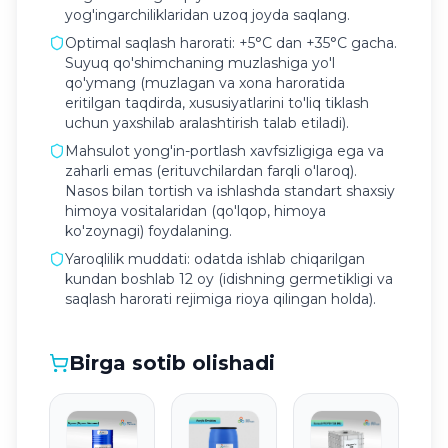
yog'ingarchiliklaridan uzoq joyda saqlang.
Optimal saqlash harorati: +5°C dan +35°C gacha.
Suyuq qo'shimchaning muzlashiga yo'l
qo'ymang (muzlagan va xona haroratida
eritilgan taqdirda, xususiyatlarini to'liq tiklash
uchun yaxshilab aralashtirish talab etiladi).
Mahsulot yong'in-portlash xavfsizligiga ega va
zaharli emas (erituvchilardan farqli o'laroq).
Nasos bilan tortish va ishlashda standart shaxsiy
himoya vositalaridan (qo'lqop, himoya
ko'zoynagi) foydalaning.
Yaroqlilik muddati: odatda ishlab chiqarilgan
kundan boshlab 12 oy (idishning germetikligi va
saqlash harorati rejimiga rioya qilingan holda).
Birga sotib olishadi