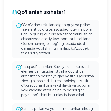
Qo'llanish sohalari
O'z-o'zidan tekislanadigan quyma pollar:
Tsement yoki gips asosidagi quyma pollar
uchun quruq qurilish aralashmalarini ishlab
chiqarishda asosiy komponent hisoblanadi.
Qorishmaning o'z og'irligi ostida ideal
darajada yoyilishini ta'minlab, ko'zgudek
tekis sirt yaratadi.
"Issiq pol" tizimlari: Suvli yoki elektr isitish
elementlari ustidan styajka quyishda
almashtirib bo'lmaydigan vosita. Qorishma
zichligini oshiradi, bu esa polning issiqlik
o'tkazuvchanligini yaxshilaydi va quvurlar
yoki kabellar atrofida havo bo'shliqlari
paydo bo'lishini butunlay istisno qiladi.
Sanoat pollari va yuqori mustahkamlikdagi