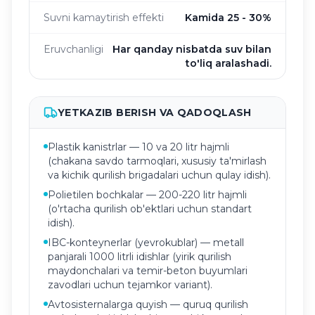
Suvni kamaytirish effekti
Kamida 25 - 30%
Eruvchanligi
Har qanday nisbatda suv bilan
to'liq aralashadi.
YETKAZIB BERISH VA QADOQLASH
Plastik kanistrlar — 10 va 20 litr hajmli
(chakana savdo tarmoqlari, xususiy ta'mirlash
va kichik qurilish brigadalari uchun qulay idish).
Polietilen bochkalar — 200-220 litr hajmli
(o'rtacha qurilish ob'ektlari uchun standart
idish).
IBC-konteynerlar (yevrokublar) — metall
panjarali 1000 litrli idishlar (yirik qurilish
maydonchalari va temir-beton buyumlari
zavodlari uchun tejamkor variant).
Avtosisternalarga quyish — quruq qurilish