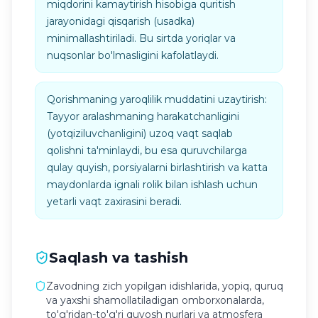
miqdorini kamaytirish hisobiga quritish
jarayonidagi qisqarish (usadka)
minimallashtiriladi. Bu sirtda yoriqlar va
nuqsonlar bo'lmasligini kafolatlaydi.
Qorishmaning yaroqlilik muddatini uzaytirish:
Tayyor aralashmaning harakatchanligini
(yotqiziluvchanligini) uzoq vaqt saqlab
qolishni ta'minlaydi, bu esa quruvchilarga
qulay quyish, porsiyalarni birlashtirish va katta
maydonlarda ignali rolik bilan ishlash uchun
yetarli vaqt zaxirasini beradi.
Saqlash va tashish
Zavodning zich yopilgan idishlarida, yopiq, quruq
va yaxshi shamollatiladigan omborxonalarda,
to'g'ridan-to'g'ri quyosh nurlari va atmosfera