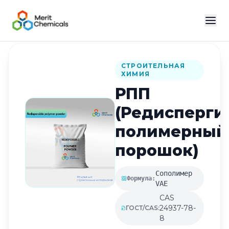
Назад в каталог
СТРОИТЕЛЬНАЯ
ХИМИЯ
РПП
(Редисперг
полимерный
порошок)
Сополимер
Формула:
VAE
CAS
24937-78-
ГОСТ/CAS:
8