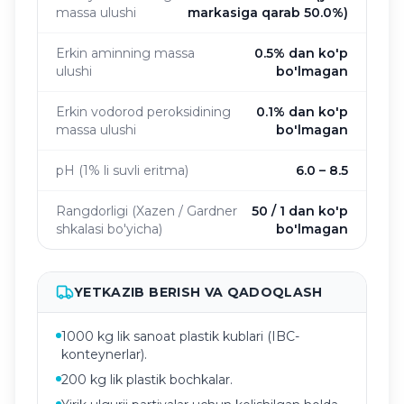
massa ulushi
markasiga qarab 50.0%)
Erkin aminning massa
0.5% dan ko'p
ulushi
bo'lmagan
Erkin vodorod peroksidining
0.1% dan ko'p
massa ulushi
bo'lmagan
pH (1% li suvli eritma)
6.0 – 8.5
Rangdorligi (Xazen / Gardner
50 / 1 dan ko'p
shkalasi bo'yicha)
bo'lmagan
YETKAZIB BERISH VA QADOQLASH
1000 kg lik sanoat plastik kublari (IBC-
konteynerlar).
200 kg lik plastik bochkalar.