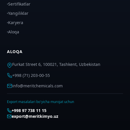
Sertifikatlar
Yangiliklar
Karyera
Aloqa
ALOQA
Furkat Street 6, 100021, Tashkent, Uzbekistan
+998 (71) 203-00-55
info@meritchemicals.com
Export masalalari bo'yicha murojat uchun
+998 97 738 11 15
export@meritkimyo.uz