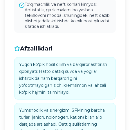
To'qimachilik va neft konlari kimyosi:
Antistatik, gazlamalarni bo'yashda
tekislovchi modda, shuningdek, neft qazib
olishni jadallashtirishda ko'pik hosil qiluvchi
sifatida ishlatiladi.
Afzalliklari
Yuqori ko'pik hosil qilish va barqarorlashtirish
qobiliyati: Hatto qattiq suvda va yog'lar
ishtirokida ham barqarorligini
yo'qotmaydigan zich, kremsimon va lahzali
ko'pik hajmini ta'minlaydi.
Yumshoqlik va sinergizm: SFMning barcha
turlari (anion, noionogen, kation) bilan a'lo
darajada aralashadi. Qattiq sulfatlarning