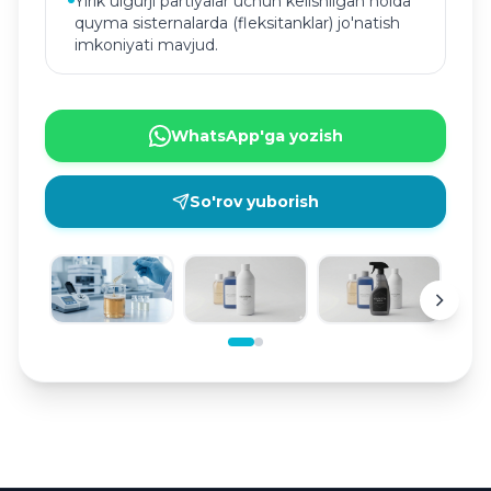
Yirik ulgurji partiyalar uchun kelishilgan holda
quyma sisternalarda (fleksitanklar) jo'natish
imkoniyati mavjud.
WhatsApp'ga yozish
So'rov yuborish