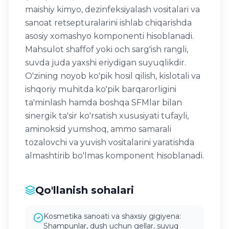
maishiy kimyo, dezinfeksiyalash vositalari va
sanoat retsepturalarini ishlab chiqarishda
asosiy xomashyo komponenti hisoblanadi.
Mahsulot shaffof yoki och sarg'ish rangli,
suvda juda yaxshi eriydigan suyuqlikdir.
O'zining noyob ko'pik hosil qilish, kislotali va
ishqoriy muhitda ko'pik barqarorligini
ta'minlash hamda boshqa SFMlar bilan
sinergik ta'sir ko'rsatish xususiyati tufayli,
aminoksid yumshoq, ammo samarali
tozalovchi va yuvish vositalarini yaratishda
almashtirib bo'lmas komponent hisoblanadi.
Qo'llanish sohalari
Kosmetika sanoati va shaxsiy gigiyena:
Shampunlar, dush uchun gellar, suyuq