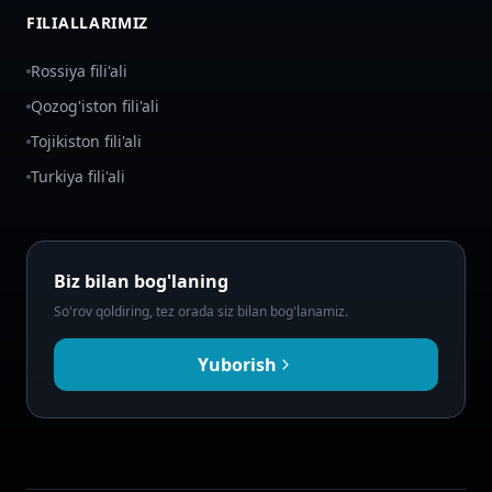
FILIALLARIMIZ
Rossiya fili'ali
Qozog'iston fili'ali
Tojikiston fili'ali
Turkiya fili'ali
Biz bilan bog'laning
So'rov qoldiring, tez orada siz bilan bog'lanamiz.
Yuborish