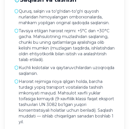
Quruq, salqin va to'g'ridan-to'g'ri quyosh
nurlaridan himoyalangan omborxonalarda,
mahkam yopilgan original qadoqda saqlansin.
Tavsiya etilgan harorat rejimi: +5°C dan +30°C
gacha. Mahsulotning muzlashidan saqlaning,
chunki bu uning qatlamlarga ajralishiga olib
kelishi mumkin (muzlagan taqdirda, ishlatishdan
oldin ehtiyotkorlik bilan isitish va aralashtirish
talab etiladi).
Kuchli kislotalar va qaytaruvchilardan uzoqroqda
saqlansin.
Harorat rejimiga rioya qilgan holda, barcha
turdagi yopiq transport vositalarida tashish
imkoniyati mavjud. Mahsulot xavfli yuklar
toifasiga kirmaydi (9-xavflilik klassi faqat eksport
tashuvlari UN 3082 bo'lgan yuqori
konsentratsiyali holatlar uchun beriladi). Saqlash
muddati — ishlab chiqarilgan sanadan boshlab 1
yil.