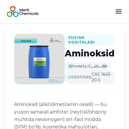
Katalogga qaytish
YUVISH
VOSITALARI
Aminoksid
C₁₄H₃₁NO
Formula:
CAS 1643-
GOST/CAS:
20-5
Aminoksid (alkilldimetilamin oksidi) — bu
yuqori samarali amfoter (neytral/ishqoriy
muhitda neoionogen) sirt-faol modda
(SFM) bo'lib, kosmetika mahsulotlari,