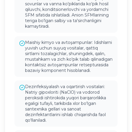
sovunlar va vanna ko'piklarida ko'pik hosil
qiluvchi, konditsionerlovchi va yordamchi
SFM sifatida ishlatiladi. Anion SFMlarining
teriga bo'lgan salbiy va ta'sirchanligini
kamaytiradi.
Maishiy kimyo va avtoşampunlar: Idishlarni
yuvish uchun suyuq vositalar, qattiq
sirtlarni tozalagichlar, shuningdek, qalin,
mustahkam va zich ko'pik talab qilinadigan
kontaktsiz avtoşampunlar retsepturasida
bazaviy komponent hisoblanadi.
Dezinfeksiyalash va oqartirish vositalari:
Natriy gipoxloriti (NaClO) va vodorod
peroksidi ishtirokida yuqori barqarorlikka
egaligi tufayli, tarkibida xlor bo'lgan
santexnika gellari va sanoat
dezinfektantlarini ishlab chiqarishda faol
qo'llaniladi.