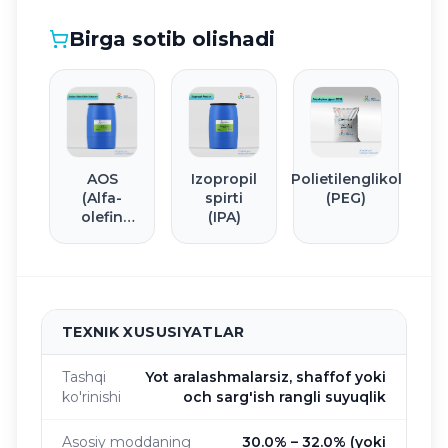
Birga sotib olishadi
AOS
Izopropil
Polietilenglikol
(Alfa-
spirti
(PEG)
olefin
(IPA)
sulfonat
natriy)
TEXNIK XUSUSIYATLAR
Tashqi
Yot aralashmalarsiz, shaffof yoki
ko'rinishi
och sarg'ish rangli suyuqlik
Asosiy moddaning
30.0% – 32.0% (yoki