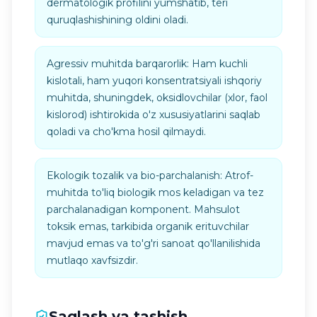
dermatologik profilini yumshatib, teri
quruqlashishining oldini oladi.
Agressiv muhitda barqarorlik: Ham kuchli
kislotali, ham yuqori konsentratsiyali ishqoriy
muhitda, shuningdek, oksidlovchilar (xlor, faol
kislorod) ishtirokida o'z xususiyatlarini saqlab
qoladi va cho'kma hosil qilmaydi.
Ekologik tozalik va bio-parchalanish: Atrof-
muhitda to'liq biologik mos keladigan va tez
parchalanadigan komponent. Mahsulot
toksik emas, tarkibida organik erituvchilar
mavjud emas va to'g'ri sanoat qo'llanilishida
mutlaqo xavfsizdir.
Saqlash va tashish