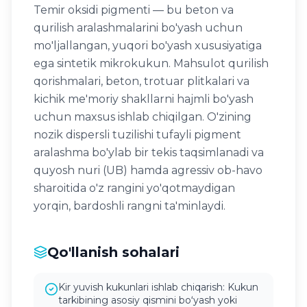
Temir oksidi pigmenti — bu beton va
qurilish aralashmalarini bo'yash uchun
mo'ljallangan, yuqori bo'yash xususiyatiga
ega sintetik mikrokukun. Mahsulot qurilish
qorishmalari, beton, trotuar plitkalari va
kichik me'moriy shakllarni hajmli bo'yash
uchun maxsus ishlab chiqilgan. O'zining
nozik dispersli tuzilishi tufayli pigment
aralashma bo'ylab bir tekis taqsimlanadi va
quyosh nuri (UB) hamda agressiv ob-havo
sharoitida o'z rangini yo'qotmaydigan
yorqin, bardoshli rangni ta'minlaydi.
Qo'llanish sohalari
Kir yuvish kukunlari ishlab chiqarish: Kukun
tarkibining asosiy qismini boʻyash yoki