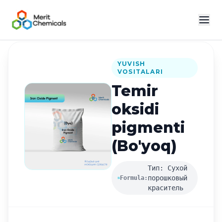
Katalogga qaytish
YUVISH
VOSITALARI
Temir
oksidi
pigmenti
(Bo'yoq)
Тип: Сухой
порошковый
Formula:
краситель