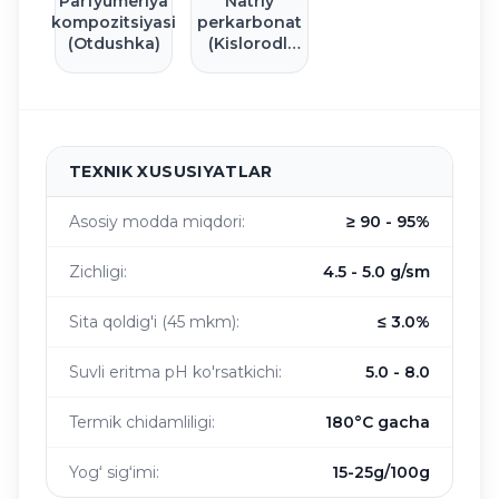
Parfyumeriya
Natriy
kompozitsiyasi
perkarbonat
(Otdushka)
(Kislorodli
oqartiruvchi)
TEXNIK XUSUSIYATLAR
Asosiy modda miqdori:
≥ 90 - 95%
Zichligi:
4.5 - 5.0 g/sm
Sita qoldig'i (45 mkm):
≤ 3.0%
Suvli eritma pH ko'rsatkichi:
5.0 - 8.0
Termik chidamliligi:
180°C gacha
Yogʻ sigʻimi:
15-25g/100g