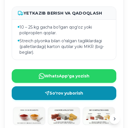
YETKAZIB BERISH VA QADOQLASH
10 – 25 kg gacha bo‘lgan qog‘oz yoki
polipropilen qoplar.
Streich plyonka bilan o'ralgan tagliklardagi
(palletlardagi) karton qutilar yoki MKR (big-
beglar).
WhatsApp'ga yozish
So'rov yuborish