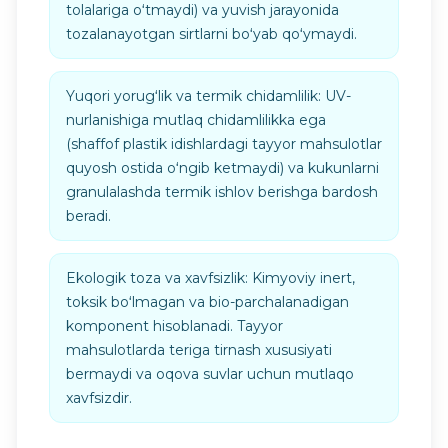
tolalariga oʻtmaydi) va yuvish jarayonida
tozalanayotgan sirtlarni boʻyab qoʻymaydi.
Yuqori yorugʻlik va termik chidamlilik: UV-
nurlanishiga mutlaq chidamlilikka ega
(shaffof plastik idishlardagi tayyor mahsulotlar
quyosh ostida oʻngib ketmaydi) va kukunlarni
granulalashda termik ishlov berishga bardosh
beradi.
Ekologik toza va xavfsizlik: Kimyoviy inert,
toksik boʻlmagan va bio-parchalanadigan
komponent hisoblanadi. Tayyor
mahsulotlarda teriga tirnash xususiyati
bermaydi va oqova suvlar uchun mutlaqo
xavfsizdir.