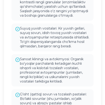
kontrastli rangli granulalar (enzimlar/aktiv
qoʻshimchalar) yaratish uchun qoʻllaniladi.
Saqlash jarayonida oʻz rangini yoʻqotmaydi
va boshqa granulalarga oʻtmaydi.
Suyuq yuvish vositalari: Kir yuvish gellari,
suyuq sovun, idish-tovoq yuvish vositalari
va avtoşampunlar retsepturasida ishlatiladi.
Toʻgʻri dispersiyalanganda choʻkma hosil
qilmasdan, barqaror rang beradi.
Sanoat kliningi va avtokimyosi: Organik
boʻyoqlar parchalanib ketadigan kuchli
ishqorli va kislotali tozalash vositalari,
professional avtoşampunlar (jumladan,
rangli koʻpiklar) va uskunalarini yuvish
vositalari tarkibiga kiritiladi.
Gʻisht (qattiq) sovun va tozalash pastalari:
Boʻlakli sovunlar (shu jumladan, xoʻjalik
sovuni) va abraziv pastalar ishlab