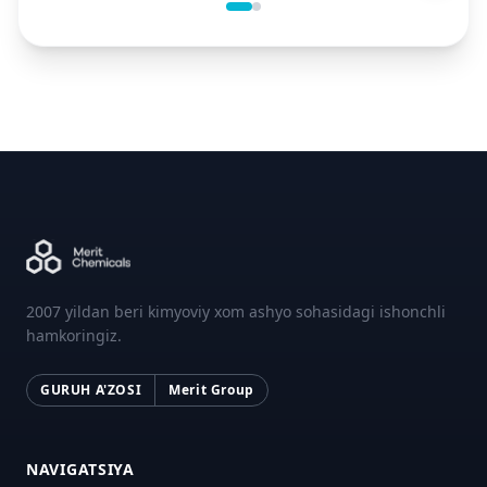
2007 yildan beri kimyoviy xom ashyo sohasidagi ishonchli
hamkoringiz.
GURUH A'ZOSI
Merit Group
NAVIGATSIYA