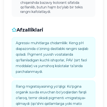
chiqarishda bazaviy kolorant sifatida
qoʻllanilib, butun hajm boʻylab bir tekis
rangni kafolatlaydi.
Afzalliklari
Agressiv muhitlarga chidamlilik: Keng pH
diapazonida oʻzining dastlabki rangini saqlab
qoladi. Pigment yuvish vositalarida
qoʻllaniladigan kuchli ishqorlar, PAV (sirt faol
moddalar) va yumshoq kislotalar taʼsirida
parchalanmaydi.
Rang migratsiyasining yoʻqligi: Koʻpgina
organik suvda eruvchan boʻyoqlardan farqli
oʻlaroq, temir oksidi pigmenti «migratsiya»
qilmaydi (qoʻshni qatlamlarga yoki mato