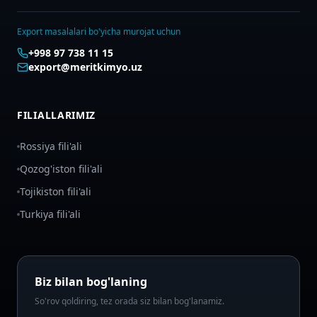
Export masalalari bo'yicha murojat uchun
+998 97 738 11 15
export@meritkimyo.uz
FILIALLARIMIZ
Rossiya fili'ali
Qozog'iston fili'ali
Tojikiston fili'ali
Turkiya fili'ali
Biz bilan bog'laning
So'rov qoldiring, tez orada siz bilan bog'lanamiz.