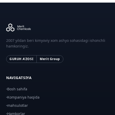
2007 yildan beri kimyoviy xom ashyo sohasidagi ishonchli
hamkoringiz.
GURUH A'ZOSI
Merit Group
NAVIGATSIYA
Bosh sahifa
Kompaniya haqida
mahsulotlar
Hamkorlar