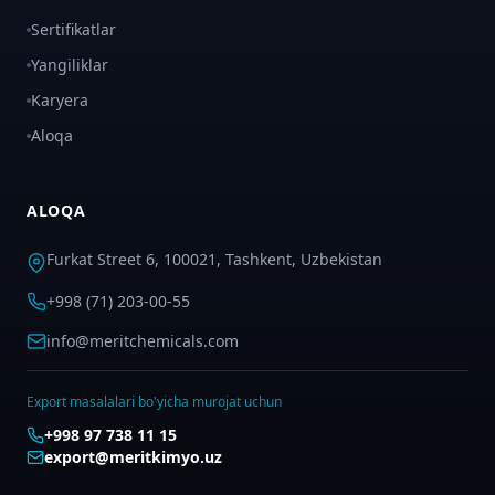
Sertifikatlar
Yangiliklar
Karyera
Aloqa
ALOQA
Furkat Street 6, 100021, Tashkent, Uzbekistan
+998 (71) 203-00-55
info@meritchemicals.com
Export masalalari bo'yicha murojat uchun
+998 97 738 11 15
export@meritkimyo.uz