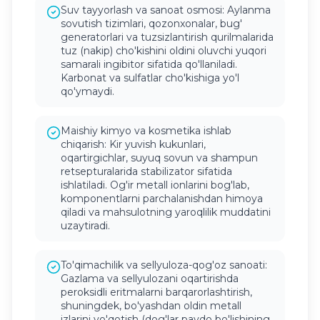
Suv tayyorlash va sanoat osmosi: Aylanma
sovutish tizimlari, qozonxonalar, bug'
generatorlari va tuzsizlantirish qurilmalarida
tuz (nakip) cho'kishini oldini oluvchi yuqori
samarali ingibitor sifatida qo'llaniladi.
Karbonat va sulfatlar cho'kishiga yo'l
qo'ymaydi.
Maishiy kimyo va kosmetika ishlab
chiqarish: Kir yuvish kukunlari,
oqartirgichlar, suyuq sovun va shampun
retsepturalarida stabilizator sifatida
ishlatiladi. Og'ir metall ionlarini bog'lab,
komponentlarni parchalanishdan himoya
qiladi va mahsulotning yaroqlilik muddatini
uzaytiradi.
To'qimachilik va sellyuloza-qog'oz sanoati:
Gazlama va sellyulozani oqartirishda
peroksidli eritmalarni barqarorlashtirish,
shuningdek, bo'yashdan oldin metall
izlarini yo'qotish (dog'lar paydo bo'lishining