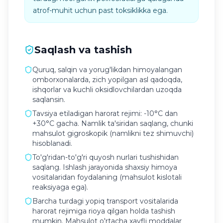
atrof-muhit uchun past toksiklikka ega.
Saqlash va tashish
Quruq, salqin va yorug'likdan himoyalangan
omborxonalarda, zich yopilgan asl qadoqda,
ishqorlar va kuchli oksidlovchilardan uzoqda
saqlansin.
Tavsiya etiladigan harorat rejimi: -10°C dan
+30°C gacha. Namlik ta'siridan saqlang, chunki
mahsulot gigroskopik (namlikni tez shimuvchi)
hisoblanadi.
To'g'ridan-to'g'ri quyosh nurlari tushishidan
saqlang. Ishlash jarayonida shaxsiy himoya
vositalaridan foydalaning (mahsulot kislotali
reaksiyaga ega).
Barcha turdagi yopiq transport vositalarida
harorat rejimiga rioya qilgan holda tashish
mumkin. Mahsulot o'rtacha xavfli moddalar