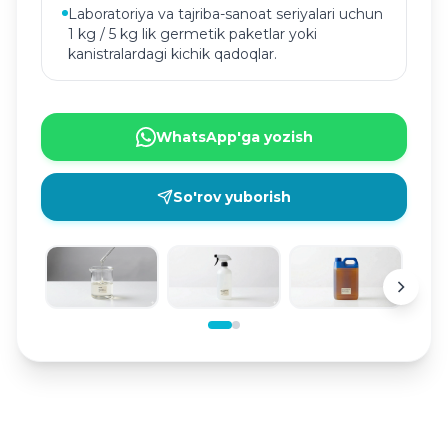
Laboratoriya va tajriba-sanoat seriyalari uchun
1 kg / 5 kg lik germetik paketlar yoki
kanistralardagi kichik qadoqlar.
WhatsApp'ga yozish
So'rov yuborish