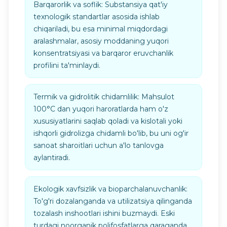
Barqarorlik va soflik: Substansiya qat'iy
texnologik standartlar asosida ishlab
chiqariladi, bu esa minimal miqdordagi
aralashmalar, asosiy moddaning yuqori
konsentratsiyasi va barqaror eruvchanlik
profilini ta'minlaydi.
Termik va gidrolitik chidamlilik: Mahsulot
100°C dan yuqori haroratlarda ham o'z
xususiyatlarini saqlab qoladi va kislotali yoki
ishqorli gidrolizga chidamli bo'lib, bu uni og'ir
sanoat sharoitlari uchun a'lo tanlovga
aylantiradi.
Ekologik xavfsizlik va bioparchalanuvchanlik:
To'g'ri dozalanganda va utilizatsiya qilinganda
tozalash inshootlari ishini buzmaydi. Eski
turdagi noorganik polifosfatlarga qaraganda