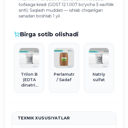
toifasiga kiradi (GOST 12.1.007 bo'yicha 3-xavflilik
sinfi). Saqlash muddati — ishlab chiqarilgan
sanadan boshlab 1 yil.
Birga sotib olishadi
Trilon B
Perlamutr
Natriy
(EDTA
/ Sadaf
sulfat
dinatriy
tuzi)
TEXNIK XUSUSIYATLAR