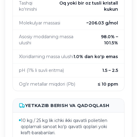
Tashqi
Oq yoki bir oz tusli kristall
ko'rinishi
kukun
Molekulyar massasi
~206.03 g/mol
Asosiy moddaning massa
98.0% –
ulushi
101.5%
Xloridlarning massa ulushi
1.0% dan ko'p emas
pH (1% li suvli eritma)
1.5 – 2.5
Og'ir metallar miqdori (Pb)
≤ 10 ppm
YETKAZIB BERISH VA QADOQLASH
10 kg / 25 kg lik ichki ikki qavatli polietilen
qoplamali sanoat ko'p qavatli qoplari yoki
kraft-barabanlari.