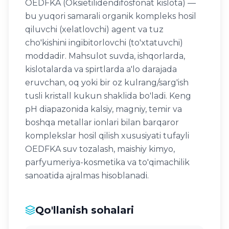
OEDFKA (Oksietilidendifosfonat kislota) —
bu yuqori samarali organik kompleks hosil
qiluvchi (xelatlovchi) agent va tuz
cho'kishini ingibitorlovchi (to'xtatuvchi)
moddadir. Mahsulot suvda, ishqorlarda,
kislotalarda va spirtlarda a'lo darajada
eruvchan, oq yoki bir oz kulrang/sarg'ish
tusli kristall kukun shaklida bo'ladi. Keng
pH diapazonida kalsiy, magniy, temir va
boshqa metallar ionlari bilan barqaror
komplekslar hosil qilish xususiyati tufayli
OEDFKA suv tozalash, maishiy kimyo,
parfyumeriya-kosmetika va to'qimachilik
sanoatida ajralmas hisoblanadi.
Qo'llanish sohalari