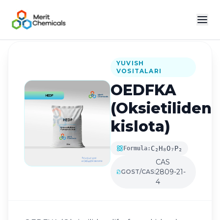
Katalogga qaytish
YUVISH
VOSITALARI
OEDFKA
(Oksietiliden
kislota)
C₂H₈O₇P₂
Formula:
CAS
2809-21-
GOST/CAS:
4