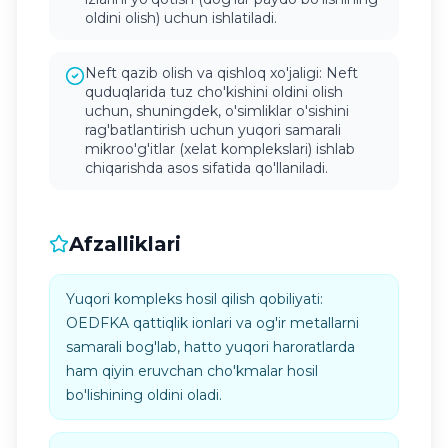
oldini olish) uchun ishlatiladi.
Neft qazib olish va qishloq xo'jaligi: Neft
quduqlarida tuz cho'kishini oldini olish
uchun, shuningdek, o'simliklar o'sishini
rag'batlantirish uchun yuqori samarali
mikroo'g'itlar (xelat komplekslari) ishlab
chiqarishda asos sifatida qo'llaniladi.
Afzalliklari
Yuqori kompleks hosil qilish qobiliyati:
OEDFKA qattiqlik ionlari va og'ir metallarni
samarali bog'lab, hatto yuqori haroratlarda
ham qiyin eruvchan cho'kmalar hosil
bo'lishining oldini oladi.