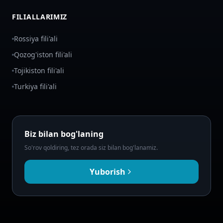
FILIALLARIMIZ
Rossiya fili'ali
Qozog'iston fili'ali
Tojikiston fili'ali
Turkiya fili'ali
Biz bilan bog'laning
So'rov qoldiring, tez orada siz bilan bog'lanamiz.
Yuborish