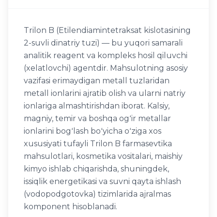
Trilon B (Etilendiamintetraksat kislotasining
2-suvli dinatriy tuzi) — bu yuqori samarali
analitik reagent va kompleks hosil qiluvchi
(xelatlovchi) agentdir. Mahsulotning asosiy
vazifasi erimaydigan metall tuzlaridan
metall ionlarini ajratib olish va ularni natriy
ionlariga almashtirishdan iborat. Kalsiy,
magniy, temir va boshqa ogʻir metallar
ionlarini bogʻlash boʻyicha oʻziga xos
xususiyati tufayli Trilon B farmasevtika
mahsulotlari, kosmetika vositalari, maishiy
kimyo ishlab chiqarishda, shuningdek,
issiqlik energetikasi va suvni qayta ishlash
(vodopodgotovka) tizimlarida ajralmas
komponent hisoblanadi.