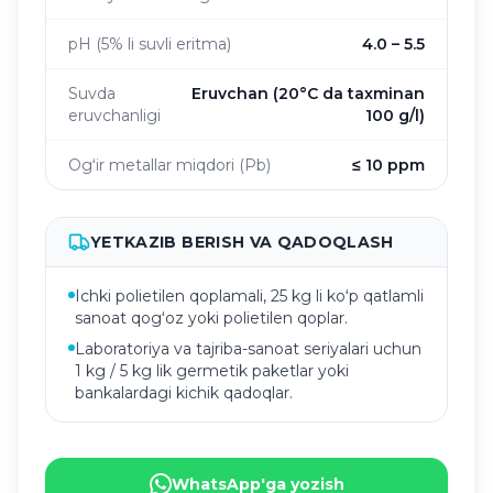
pH (5% li suvli eritma)
4.0 – 5.5
Suvda
Eruvchan (20°C da taxminan
eruvchanligi
100 g/l)
Ogʻir metallar miqdori (Pb)
≤ 10 ppm
YETKAZIB BERISH VA QADOQLASH
Ichki polietilen qoplamali, 25 kg li koʻp qatlamli
sanoat qogʻoz yoki polietilen qoplar.
Laboratoriya va tajriba-sanoat seriyalari uchun
1 kg / 5 kg lik germetik paketlar yoki
bankalardagi kichik qadoqlar.
WhatsApp'ga yozish