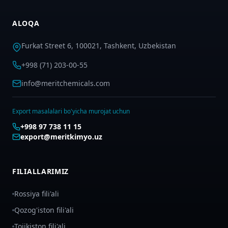
ALOQA
Furkat Street 6, 100021, Tashkent, Uzbekistan
+998 (71) 203-00-55
info@meritchemicals.com
Export masalalari bo'yicha murojat uchun
+998 97 738 11 15
export@meritkimyo.uz
FILIALLARIMIZ
Rossiya fili'ali
Qozog'iston fili'ali
Tojikiston fili'ali