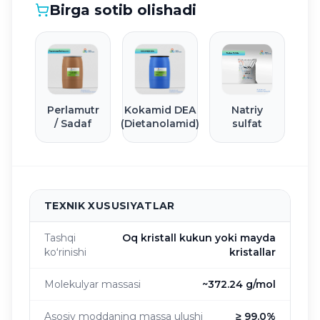
Birga sotib olishadi
Perlamutr
Kokamid DEA
Natriy
/ Sadaf
(Dietanolamid)
sulfat
TEXNIK XUSUSIYATLAR
Tashqi
Oq kristall kukun yoki mayda
koʻrinishi
kristallar
Molekulyar massasi
~372.24 g/mol
Asosiy moddaning massa ulushi
≥ 99.0%