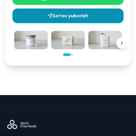
So'rov yuborish