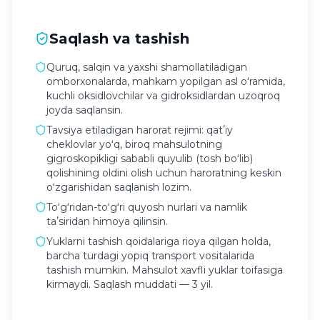
Saqlash va tashish
Quruq, salqin va yaxshi shamollatiladigan
omborxonalarda, mahkam yopilgan asl oʻramida,
kuchli oksidlovchilar va gidroksidlardan uzoqroq
joyda saqlansin.
Tavsiya etiladigan harorat rejimi: qatʼiy
cheklovlar yoʻq, biroq mahsulotning
gigroskopikligi sababli quyulib (tosh boʻlib)
qolishining oldini olish uchun haroratning keskin
oʻzgarishidan saqlanish lozim.
Toʻgʻridan-toʻgʻri quyosh nurlari va namlik
taʼsiridan himoya qilinsin.
Yuklarni tashish qoidalariga rioya qilgan holda,
barcha turdagi yopiq transport vositalarida
tashish mumkin. Mahsulot xavfli yuklar toifasiga
kirmaydi. Saqlash muddati — 3 yil.