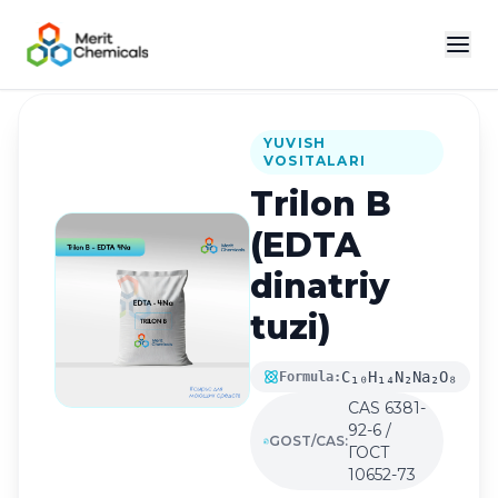
Katalogga qaytish
YUVISH
VOSITALARI
Trilon B
(EDTA
dinatriy
tuzi)
C₁₀H₁₄N₂Na₂O₈
Formula:
CAS 6381-
92-6 /
GOST/CAS:
ГОСТ
10652-73