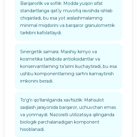
Barqarorlik va soflik: Modda yuqori sifat
standartlariga qatʼiy muvofiq ravishda ishlab
chiqariladi, bu esa yot aralashmalarning
minimal miqdorini va barqaror granulometrik
tarkibni kafolatlaydi.
Sinergetik samara: Maishiy kimyo va
kosmetika tarkibida antioksidantlar va
konservantlarning taʼsirini kuchaytiradi, bu esa
ushbu komponentlarning sarfini kamaytirish
imkonini beradi.
Toʻgʻri qoʻllanilganda xavfsizlik: Mahsulot
saqlash jarayonida barqaror, uchuvchan emas
va yonmaydi. Nazoratli utilizatsiya qilinganda
biologik parchalanadigan komponent
hisoblanadi.