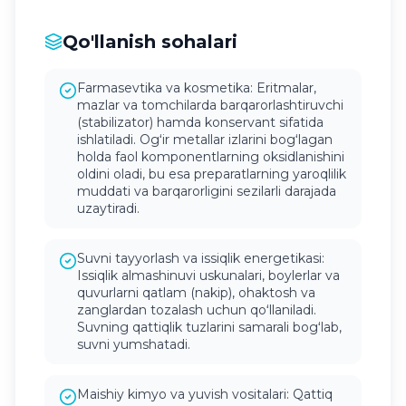
Qo'llanish sohalari
Farmasevtika va kosmetika: Eritmalar,
mazlar va tomchilarda barqarorlashtiruvchi
(stabilizator) hamda konservant sifatida
ishlatiladi. Ogʻir metallar izlarini bogʻlagan
holda faol komponentlarning oksidlanishini
oldini oladi, bu esa preparatlarning yaroqlilik
muddati va barqarorligini sezilarli darajada
uzaytiradi.
Suvni tayyorlash va issiqlik energetikasi:
Issiqlik almashinuvi uskunalari, boylerlar va
quvurlarni qatlam (nakip), ohaktosh va
zanglardan tozalash uchun qoʻllaniladi.
Suvning qattiqlik tuzlarini samarali bogʻlab,
suvni yumshatadi.
Maishiy kimyo va yuvish vositalari: Qattiq