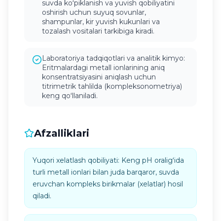
suvda koʻpiklanish va yuvish qobiliyatini
oshirish uchun suyuq sovunlar,
shampunlar, kir yuvish kukunlari va
tozalash vositalari tarkibiga kiradi.
Laboratoriya tadqiqotlari va analitik kimyo:
Eritmalardagi metall ionlarining aniq
konsentratsiyasini aniqlash uchun
titrimetrik tahlilda (kompleksonometriya)
keng qoʻllaniladi.
Afzalliklari
Yuqori xelatlash qobiliyati: Keng pH oraligʻida
turli metall ionlari bilan juda barqaror, suvda
eruvchan kompleks birikmalar (xelatlar) hosil
qiladi.