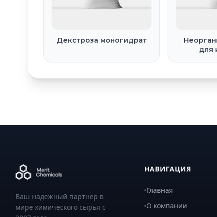
Декстроза моногидрат
Неорган
для
НАВИГАЦИЯ
Главная
Ваш надежный партнер в
О компании
мире химического сырья с