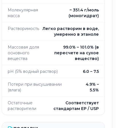
Молекулярная
~ 351.4 г/моль
масса
(моногидрат)
Растворимость
Легко растворим в воде,
умеренно в этаноле
Массовая доля
99.0% – 101.0% (в
основного
пересчете на сухое
вещества
вещество)
pH (5% водный раствор)
6.0 – 7.5
Потери при высушивании
4.9% –
(влага)
5.5%
Остаточные
Соответствует
растворители
стандартам EP / USP