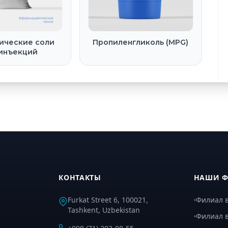
ические соли
Пропиленгликоль (MPG)
 инъекций
КОНТАКТЫ
НАШИ 
Furkat Street 6, 100021,
Филиал в
Tashkent, Uzbekistan
Филиал в