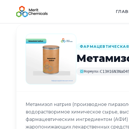
ГЛА
Назад в каталог
ФАРМАЦЕВТИЧЕСКАЯ
Метамиз
C13H16N3NaO4
Формула:
Метамизол натрия (производное пиразол
водорастворимое химическое сырье, вы
фармацевтическим ингредиентом (АФИ) 
жаропонижающих лекарственных средств.