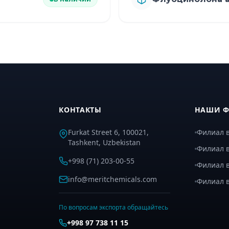
КОНТАКТЫ
НАШИ 
Furkat Street 6, 100021,
Филиал в
Tashkent, Uzbekistan
Филиал в
+998 (71) 203-00-55
Филиал 
info@meritchemicals.com
Филиал 
По вопросам экспорта обращайтесь
+998 97 738 11 15