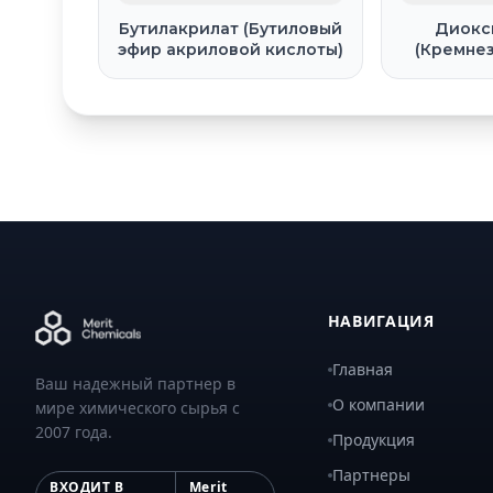
Бутилакрилат (Бутиловый
Диокс
эфир акриловой кислоты)
(Кремнез
НАВИГАЦИЯ
Главная
Ваш надежный партнер в
О компании
мире химического сырья с
2007 года.
Продукция
Партнеры
ВХОДИТ В
Merit