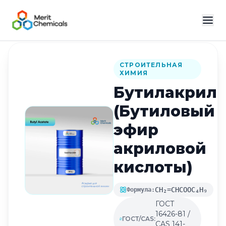
Назад в каталог
СТРОИТЕЛЬНАЯ
ХИМИЯ
Бутилакрила
(Бутиловый
эфир
акриловой
кислоты)
CH₂=CHCOOC₄H₉
Формула:
ГОСТ
16426-81 /
ГОСТ/CAS:
CAS 141-